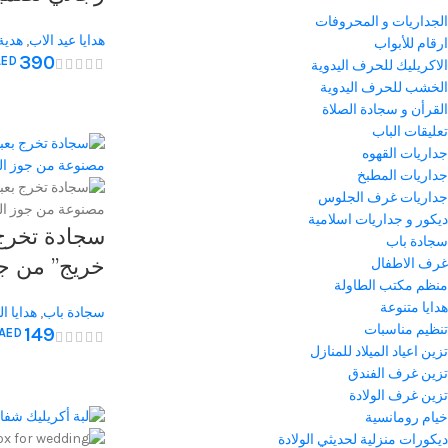
شحن مثالية 
الجداريات و المحروفات
هدايا عيد الاب
,
هدية
ارقام للأبواب
للرجال
390
AED
الاكريليك للحرف اليدوية
الخشب للحرف اليدوية
القرأن و سجادة الصلاة
تعليقات الباب
جداريات القهوه
جداريات المطبخ
جداريات غرف الجلوس
ديكور و جداريات اسلامية
سجادة تخرج 
سجادة باب
خريج” من جو
غرف الاطفال
منظم مكتب الطاولة
الطبيعية هدي
هدايا متنوعة
سجادة باب
,
هدايا ا
للاحتفالات ا
تنظيم مناسبات
149
AED
التخرج
تزين اعياد الميلاد للمنازل
تزين غرف الفندق
تزين غرف الولادة
خيام رومانسية
ديكورات منزلية لحديثي الولادة