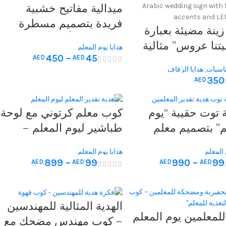
د
ميدالية مفاتيح خشبية
فريدة بتصميم مسطرة
زينة مضيئة بعبارة
وقلم وكرة أرضية، هدية
يتنا عروس” مثالية
هدايا يوم المعلم
مثالية لتقدير المعلمين
450
–
45
AED
AED
ن حفلات الزفاف
واستخدامهم اليومي، تتميز
ناسبات
,
هدايا الزفاف
سبات المنزلية.
350
AED
بالأناقة والعملية.
توت حقيبة “يوم
كوب معلم كرتوني مع لوحة
م” بتصميم معلم
طباشير ليوم المعلم –
 – هدية مثالية
هدية مثالية
 المعلم
هدايا يوم المعلم
ر المعلمين
899
–
99
990
–
99
AED
AED
AED
AED
الهدية المثالية للمهندسين
للمعلمين يوم المعلم
– كوب مهندس مضحك مع