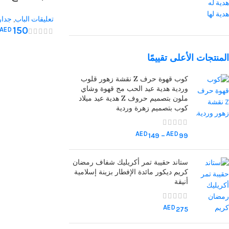
هدية له
اجعله منزلا 
هدية لها
تعليقات الباب
,
جدار
بالخير” وزين
150
AED
مثالية للمنز
المنتجات الأعلى تقييمًا
كوب قهوة حرف Z نقشة زهور قلوب
وردية هدية عيد الحب مج قهوة وشاي
ملون بتصميم حروف Z هدية عيد ميلاد
كوب بتصميم زهرة وردية
AED
AED
149
–
99
ستاند حقيبة تمر أكريليك شفاف رمضان
كريم ديكور مائدة الإفطار بزينة إسلامية
أنيقة
AED
275