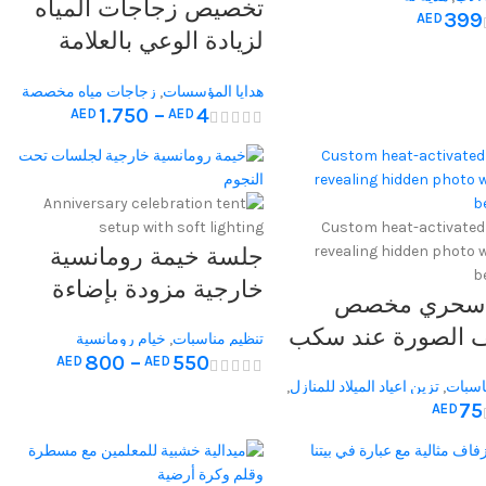
تخصيص زجاجات المياه
399
AED
لزيادة الوعي بالعلامة
التجارية – زجاجات المياه
هدايا المؤسسات
,
زجاجات مياه مخصصة
المخصصة مثالية كهدايا
1.750
–
4
AED
AED
جلسة خيمة رومانسية
خارجية مزودة بإضاءة
سحري مخصص
زخرفية مثالية للاحتفالات
 الصورة عند سكب
تنظيم مناسبات
,
خيام رومانسية
بالأعراس والمناسبات
800
–
550
AED
AED
وبات الساخنة،
الخاصة والذكرى السنوية
اسبات
,
تزين اعياد الميلاد للمنازل
,
 من السيراميك
75
AED
القهوه
,
هدايا المناسبات
,
هدايا عيد
ي، هدية مثالية
ا عيد الام
,
هدايا عيد الميلاد
,
هدية
لسنوية
,
هدية له
,
هدية لها
بات العائلية وأعياد