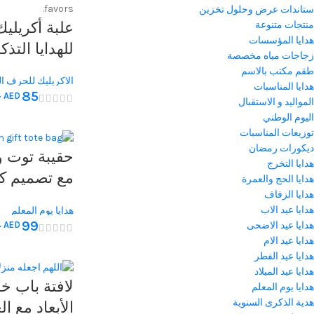
ستاندات عرض وحلول تخزين
علبة أكريلي
منتجات متنوعة
هدايا المؤسسات
للهدايا التذك
زجاجات مياه مخصصة
لحفلات الز
طقم مكتب بالاسم
الاكريليك للحرف ال
هدايا المناسبات
–
85
AED
المناسبات
المواليد و الاستقبال
5 سم
اليوم الوطني
توزيعات المناسبات
ديكورات رمضان
حقيبة توت و
هدايا التخرج
مع تصميم كر
هدايا الحج والعمرة
هدايا الزفاف
المعلم السعي
هدايا عيد الاب
هدايا يوم المعلم
المثالية للم
–
99
هدايا عيد الاضحى
AED
هدايا عيد الام
هدايا عيد الفطر
هدايا عيد الميلاد
لافتة باب خش
هدايا يوم المعلم
هدية الذكرى السنوية
الأبعاد مع ال