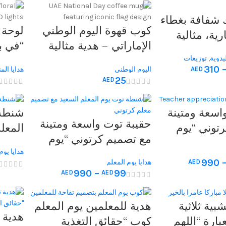
الميلا
ك شفافة بغطاء
كوب قهوة اليوم الوطني
لوحة 
ارية، مثالية
الإماراتي – هدية مثالية
“في ب
فاف
لمحبي الوطنية
لتزيي
يدوية
,
توزيعات
والمناسبات، بحجم 5 سم ×
310
AED
اليوم الوطني
هدايا الم
والمنا
25
AED
اسعة ومتينة
شنطة 
حقيبة توت واسعة ومتينة
توني “يوم
المعل
مع تصميم كرتوني “يوم
د” – الهدية
كرتوني
المعلم السعيد” – الهدية
هدايا يوم
علمين
لتقدي
990
AED
هدايا يوم المعلم
المثالية للمعلمين
990
–
99
AED
AED
بية ثلاثية
هدية للمعلمين يوم المعلم
هدية 
عبارة “اللهم
كوب “حقائق التغذية