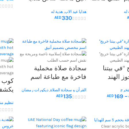
هدايا قيمة
مثالية للرجال
 له
هدايا عيد الاب
,
هدية له
330
AED
“في بيتنا
سجادة صلاة مخملية
ز الهند
فاخرة مع طباعة اسم
كوب 
ة مثالية
مخصص، تصميم أنيق
يكشف
لتخرج
القرأن و سجادة الصلاة
,
ديكورات رمضان
لمنزلية بعد
ومريح، مثالية لرمضان
135
169
–
AED
AED
المشر
والعيد والحج والعمرة
تنظيم من
مصنوع
جداريات 
الحرار
الاب
,
هداي
الذكرى ا
للمناس