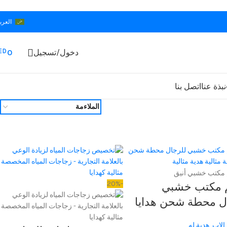
العرب
ED
دخول/تسجيل
0
نبذة عنا
اتصل بنا
 مكتب خشبي
-20%
ل محطة شحن هدايا
مثالية هدية مثالية
 الاب
,
هدية له