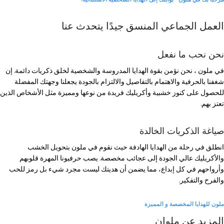
العمل الجماعي المنسق جيدًا يتحدث عنا
نحن نحب ما نفعل
في ملون ، نحن نؤمن بقوة الهدايا المدروسة والشخصية لخلق ذكريات دائمة. إن
شغفنا بالحرفية والاهتمام بالتفاصيل والالتزام بالجودة يجعلنا وجهتك المفضلة
للحصول على كنوز خشبية وأكريليك فريدة من نوعها ومميزة مثل الأشخاص الذين
تعتز بهم.
صياغة الذكريات الخالدة
انطلق في رحلة من الهدايا الهادفة حيث نقوم في ملون بتحويل الخشب
والأكريليك عالي الجودة إلى عجائب مخصصة. يصب حرفيونا المهرة قلوبهم
وأرواحهم في كل إبداع، مما يضمن أن هديتك ليست مجرد شيء بل رمز للحب
والفرح والتفكير.
ملون للهدايا المخصصة و المميزة
المزيد عن ملوان