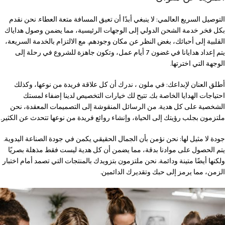
التوصيل السريع العالمي: لا ينبغي أبدًا أن تعيق المسافة متعة العطاء. نحن نقدم
بكل فخر خدمة الشحن الدولي إلى الوجهات الرئيسية، مما يضمن وصول هداياك
القلبية إلى أحبائك، بغض النظر عن مكان وجودهم. مع الالتزام بالخدمة السريعة،
يتم إعداد هدايانا في غضون 7 أيام عمل، وتكون جاهزة للشروع في رحلة إلى
الوجهة التي اخترتها.
أطلق العنان لإبداعك: في ملون ، ندرك أن كل علاقة فريدة من نوعها، وكذلك
احتياجات الهدايا الخاصة بك. تتيح لك خيارات التخصيص لدينا إضفاء لمستك
الشخصية على كل هدية. من الرسائل المنقوشة إلى التصميمات المعقدة، نحن
ملتزمون بجلب رؤيتك إلى الحياة، وإنشاء روائع فريدة من نوعها تتحدث عن الكثير.
جودة لا مثيل لها: نحن نؤمن بأن الجمال الحقيقي يكمن في جودة الصناعة اليدوية.
يتم الحصول على موادنا بدقة، مما يضمن أن كل هدية ليست فقط مذهلة بصريًا
ولكنها أيضًا متينة ودائمة. نحن ملتزمون بتزويدك بالمنتجات التي تصمد أمام اختبار
الزمن، مما يرمز إلى حبك وتقديرك الدائمين.