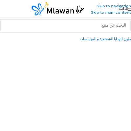
Skip to navigation
القائمة
Skip to main content
ملون للهدايا الشخصية و المؤسسات
هدايا ملون تصيغ هدية لتبقى ذكرى الي الابد
هدايا شخصية للمناسبات
هدايا الشركات و المؤسسات
زجاجات مياه للمناسبات
ديكورات المستشفى لحديثي الولادة
2010
سنة التأسيس