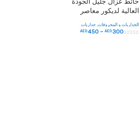
حائط غزال جليل الجودة
العالية لديكور معاصر
الجداريات و المحروفات
,
جداريات
450
–
300
AED
AED
غرف الجلوس