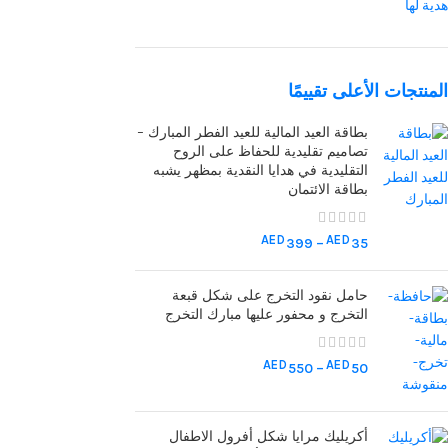
هدية لها
المنتجات الأعلى تقييمًا
بطاقة العيد المالية للعيد الفطر المبارك -
تصاميم تقليدية للحفاظ على الروح
التقليدية في هدايا النقدية بمظهر يشبه
بطاقة الائتمان
AED
AED
399
–
35
حامل نقود التخرج على شكل قبعة
التخرج و محفور عليها مبارك التخرج
AED
AED
550
–
50
أكريليك مرايا شكل أفرول الاطفال