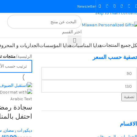
Skip to navigation
Newsletter
Skip to main content
اختر القسم
جميع المنتجات
كل
هدايا المناسبات
هدايا المؤسسات
الجداريات و المحرو
تصفية حسب السعر
الرئيسية
/
منتجات ت
تصفية
سجادة رمضا
احتفل بالمن
الاقسام
رمضان يجمع
ديكورات رمضان
,
س
الجداريات و المحروفات
AED