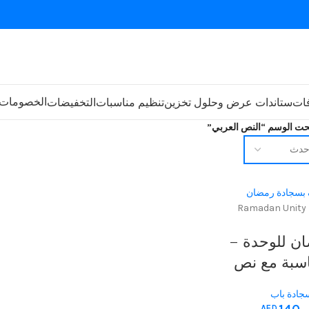
الخصومات
فات
ستاندات عرض وحلول تخزين
تنظيم مناسبات
التخفيضات
حت الوسم “النص العربي”
ن للوحدة –
اسبة مع نص
نا
جادة باب
AED