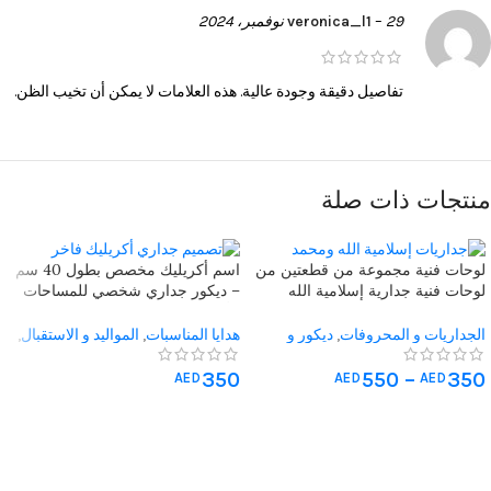
29 نوفمبر، 2024
–
veronica_l1
تفاصيل دقيقة وجودة عالية. هذه العلامات لا يمكن أن تخيب الظن.
منتجات ذات صلة
لوحات فنية مجموعة من قطعتين من
اسم أكريليك مخصص بطول 40 سم
لوحات فنية جدارية إسلامية الله
– ديكور جداري شخصي للمساحات
ومحمد
الأنيقة
الجداريات و المحروفات
,
ديكور و
هدايا المناسبات
,
المواليد و الاستقبال
,
جداريات اسلامية
الجداريات و المحروفات
,
تعليقات
الباب
,
جداريات غرف الجلوس
,
غرف
350
550
–
350
AED
AED
AED
الاطفال
,
هدايا متنوعة