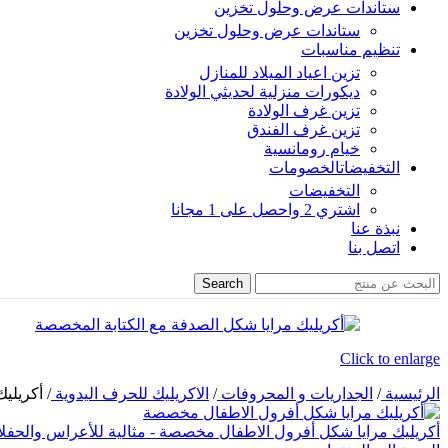
ستاندات عرض وحلول تخزين
ستاندات عرض وحلول تخزين
تنظيم مناسبات
تزين اعياد الميلاد للمنازل
ديكورات منزلية لحديثي الولادة
تزين غرف الولادة
تزين غرف الفندق
خيام رومانسية
التخفيضات
الخصومات
التخفيضات
اشتري 2 واحصل على 1 مجانا
نبذة عنا
اتصل بنا
Search
Click to enlarge
الرئيسية
/
الجداريات و المحروفات
/
الاكريليك للحرف اليدوية
/
أكريليك
أكريليك مرايا شكل أفرول الاطفال مخصصة - مثالية للأعراس والحفلات | 