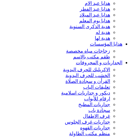
هدايا عيد الام
هدايا عيد الفطر
هدايا عيد الميلاد
هدايا يوم المعلم
هدية الذكرى السنوية
هدية له
هدية لها
هدايا المؤسسات
زجاجات مياه مخصصة
طقم مكتب بالاسم
الجداريات و المحروفات
الاكريليك للحرف اليدوية
الخشب للحرف اليدوية
القرأن و سجادة الصلاة
تعليقات الباب
ديكور و جداريات اسلامية
ارقام للأبواب
جداريات المطبخ
سجادة باب
غرف الاطفال
جداريات غرف الجلوس
جداريات القهوه
منظم مكتب الطاولة