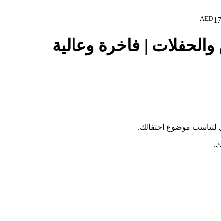
AED
17
والحفلات | فاخرة وعالية
 لتناسب موضوع احتفالك.
ك.