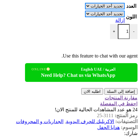
العدد
اللون
إزالة
+
-
Use this feature to chat with our agent.
العربية / English UAE
ONLINE
Need Help? Chat us via WhatsApp
إضافة إلى السلة
اطلبه الان
مقارنة المنتجات
احفظ في المفضلة
24
هو عدد المشاهدات الحالية للمنتج الان!
رمز المنتج:
3111-25
التصنيفات:
الاكريليك للحرف اليدوية
,
الجداريات و المحروفات
الوسوم:
هدايا الحفل
شارك: