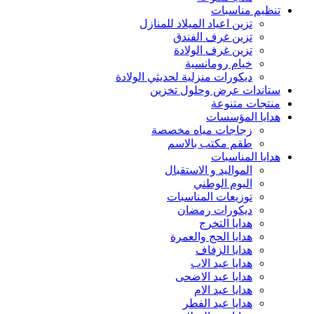
تنظيم مناسبات
تزين اعياد الميلاد للمنازل
تزين غرف الفندق
تزين غرف الولادة
خيام رومانسية
ديكورات منزلية لحديثي الولادة
ستاندات عرض وحلول تخزين
منتجات متنوعة
هدايا المؤسسات
زجاجات مياه مخصصة
طقم مكتب بالاسم
هدايا المناسبات
المواليد و الاستقبال
اليوم الوطني
توزيعات المناسبات
ديكورات رمضان
هدايا التخرج
هدايا الحج والعمرة
هدايا الزفاف
هدايا عيد الاب
هدايا عيد الاضحى
هدايا عيد الام
هدايا عيد الفطر