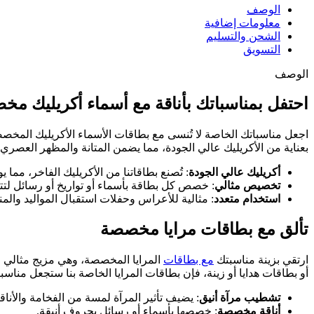
الوصف
معلومات إضافية
الشحن والتسليم
التسويق
الوصف
احتفل بمناسباتك بأناقة مع أسماء أكريليك م
اجعل مناسباتك الخاصة لا تُنسى مع بطاقات الأسماء الأكريليك المخصص
بعناية من الأكريليك عالي الجودة، مما يضمن المتانة والمظهر العصر
أكريليك عالي الجودة
: تُصنع بطاقاتنا من الأكريليك الفاخر، مما 
تخصيص مثالي
: خصص كل بطاقة بأسماء أو تواريخ أو رسائل ل
استخدام متعدد
: مثالية للأعراس وحفلات استقبال المواليد والم
تألق مع بطاقات مرايا مخصصة
ارتقي بزينة مناسبتك
مع بطاقات
المرايا المخصصة، وهي مزيج مثالي من
أو بطاقات هدايا أو زينة، فإن بطاقات المرايا الخاصة بنا ستجعل من
تشطيب مرآة أنيق
: يضيف تأثير المرآة لمسة من الفخامة والأناق
أناقة مخصصة
: خصصها بأسماء أو رسائل بحروف أنيقة.