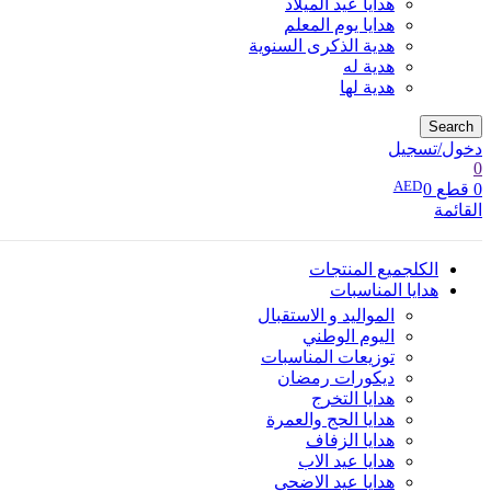
هدايا عيد الميلاد
هدايا يوم المعلم
هدية الذكرى السنوية
هدية له
هدية لها
Search
دخول/تسجيل
0
AED
0
قطع
0
القائمة
الكل
جميع المنتجات
هدايا المناسبات
المواليد و الاستقبال
اليوم الوطني
توزيعات المناسبات
ديكورات رمضان
هدايا التخرج
هدايا الحج والعمرة
هدايا الزفاف
هدايا عيد الاب
هدايا عيد الاضحى