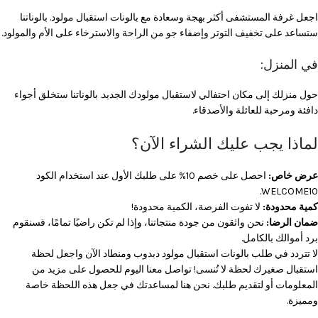
اجعل غرفة المستشفى أكثر بهجة وسعادة مع بالونات استقبال مولود. بالوناتنا
ستساعد على تخفيف التوتر وإضفاء جو من الراحة والاسترخاء على الأم والمولود.
في المنزل:
حول منزلك إلى مكان احتفالي لاستقبال مولودك الجديد. بالوناتنا ستخلق أجواء
دافئة ومرحبة للعائلة والأصدقاء.
لماذا يجب عليك الشراء الآن؟
عرض خاص:
احصل على خصم 10% على طلبك الأول عند استخدام الكود
WELCOME10.
كمية محدودة:
لا تفوت الفرصة، الكمية محدودة!
ضمان الرضا:
نحن واثقون من جودة منتجاتنا، وإذا لم تكن راضيًا تمامًا، فسنقوم
برد أموالك بالكامل.
لا تتردد في طلب بالونات استقبال مولود دبدوب ومنطاد الآن واجعل لحظة
استقبال صغيرك لحظة لا تُنسى! تواصل معنا اليوم للحصول على مزيد من
المعلومات أو لتقديم طلبك. نحن هنا لمساعدتك في جعل هذه اللحظة خاصة
ومميزة.