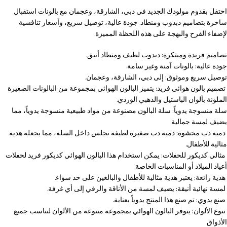
احتفل بقدوم مولودك الجديد في دبي، الشارقة، وعجمان مع بالونات استقبال
ساحرة بتصاميم دبدوب ومنطاد. جودة عالية، توصيل سريع، وأسعار تنافسية
لإضفاء الفرح والبهجة على هذه اللحظة المميزة.
تصاميم فريدة ومبتكرة: دبدوب لطيف ومنطاد أنيق.
جودة عالية: بالونات آمنة وغير سامة.
توصيل سريع وموثوق: إلى دبي، الشارقة، وعجمان.
تصميم بالون هوائي فريد: يتميز البالون الهوائي بمجموعة من البالونات الصغيرة
الملونة بألوان الباستيل والذهبي الوردي.
سلة منسوجة يدوياً: سلة البالون مصنوعة من مواد طبيعية منسوجة يدوياً، مما
يضيف لمسة جمالية.
دمية دب محشوة: دمية دب صغيرة لطيفة تجلس داخل السلة، مما يجعله هدية
مثالية للأطفال.
مثالي كديكور للحفلات: يمكن استخدام هذا البالون الهوائي كديكور فريد لحفلات
أعياد الميلاد أو المناسبات الخاصة.
هدية رائعة: يعتبر هدية مثالية للأطفال والبالغين على حد سواء.
لمسة نهائية أنيقة: يضيف لمسة من الأناقة والرقي إلى أي غرفة.
صنع يدوي: تم صنع هذا المنتج يدوياً بعناية.
تنوع الألوان: يتوفر البالون الهوائي بمجموعة متنوعة من الألوان لتناسب جميع
الأذواق