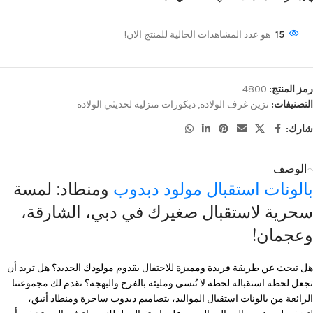
15
هو عدد المشاهدات الحالية للمنتج الان!
رمز المنتج:
4800
التصنيفات:
تزين غرف الولادة
,
ديكورات منزلية لحديثي الولادة
شارك:
الوصف
بالونات استقبال مولود
دبدوب
ومنطاد: لمسة
سحرية لاستقبال صغيرك في دبي، الشارقة،
وعجمان!
هل تبحث عن طريقة فريدة ومميزة للاحتفال بقدوم مولودك الجديد؟ هل تريد أن
تجعل لحظة استقباله لحظة لا تُنسى ومليئة بالفرح والبهجة؟ نقدم لك مجموعتنا
الرائعة من بالونات استقبال المواليد، بتصاميم دبدوب ساحرة ومنطاد أنيق،