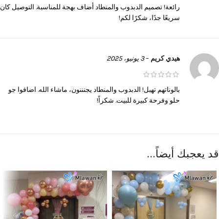
رائعة! تصميم الدبدوب والمنطاد أضاف بهجة للمناسبة. التوصيل كان
سريعًا جدًا، شكرًا لكم!
هيدي كريم
–
3 يونيو، 2025
بالوناتهم تهبل! الدبدوب والمنطاد يجنننون، ماشاء الله. اضافوا جو
حلو وفرحة كبيرة للبيت. شكراً!
قد يعجبك أيضاً…