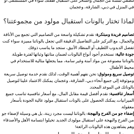
لتضفي لمسة من الجمال والسحر على استقبال طفلك سواء في المستشفى أو
في المنزل في دبي، الشارقة، وعجمان.
لماذا تختار بالونات استقبال مولود من مجموعتنا؟
تصاميم فريدة ومبتكرة:
نقدم تشكيلة واسعة من التصاميم التي تجمع بين الأناقة
والجمال، مع التركيز على التفاصيل الدقيقة التي تجعل بالوناتنا مميزة. سواء كنت
تفضل الدبدوب اللطيف أو المنطاد الأنيق، ستجد ما يناسب ذوقك.
جودة عالية:
نستخدم أجود أنواع البالونات لضمان متانتها وثباتها لفترة طويلة.
بالوناتنا مصنوعة من مواد آمنة وغير سامة، مما يجعلها مثالية للاستخدام في
محيط الأطفال.
توصيل سريع وموثوق:
نحن نفهم أهمية الوقت، لذلك نقدم خدمة توصيل سريعة
وموثوقة إلى جميع أنحاء دبي، الشارقة، وعجمان. يمكنك الاعتماد علينا لتوصيل
بالوناتك في الموعد المحدد.
أسعار تنافسية:
نقدم أفضل قيمة مقابل المال، مع أسعار تنافسية تناسب جميع
الميزانيات. يمكنك الحصول على بالونات استقبال مولود عالية الجودة بأسعار
معقولة.
إضفاء جو من الفرح والبهجة:
بالوناتنا ليست مجرد زينة، بل هي وسيلة لإضفاء جو
من الفرح والبهجة على استقبال مولودك الجديد. تخيلوا ابتسامة الأهل والأصدقاء
وهم يشاهدون هذه البالونات الرائعة!