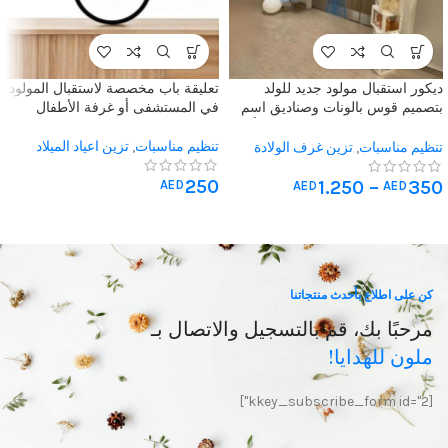
ديكور استقبال مولود جديد للولد
تعليقة باب مخصصة لاستقبال المولود
بتصميم قوس بالونات وصناديق اسم
في المستشفى أو غرفة الأطفال
مخصصة للغرفة في المستشفى أو
المنزل
تنظيم مناسبات
,
تزين اعياد الميلاد
تنظيم مناسبات
,
تزين غرف الولادة
للمنازل
,
تزين غرف الولادة
,
تعليقات
250
الباب
1.250
–
350
AED
AED
AED
كن على اطلاع بأحدث منتجاتنا
مرحبًا بك، قم بالتسجيل والاتصال بـ
ملون للهدايا!
[kkey_subscribe_form id="2"]