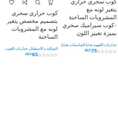
كوب سحري حراري
يتغير لونه مع
كوب حراري سحري
المشروبات الساخنة
بتصميم مخصص يتغير
-كوب سيراميك سحري
لونه مع المشروبات
بميزة تغيير اللون
الساخنة
جداريات القهوه
,
هدايا المناسبات
,
هدايا
المواليد و الاستقبال
,
جداريات القهوه
,
75
AED
عيد الاب
,
هدايا عيد الميلاد
,
هدايا يوم
65
AED
هدايا عيد الاب
,
هدايا عيد الام
,
هدايا يوم
المعلم
,
هدية له
,
هدية لها
المعلم
,
هدية له
,
هدية لها