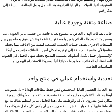
السنوية، أعياد الميلاد، أو الهدايا التجارية، هذا الحامل يحول البطاقة البسيطة إلى
تذكار قيم.
صناعة متقنة وجودة عالية
حامل بطاقات الهدايا الخاص بنا مصنوع بعناية فائقة من خشب عالي الجودة، مما
يضمن متانته وجماله الدائم. يتميز بلمسة نهائية ناعمة ونقش دقيق يجعله يبرز بين
المنتجات الأخرى. تضيف حبيبات الخشب الطبيعية لمسة من الأناقة، مما يجعله
مناسبًا لأي مناسبة. بالإضافة إلى توفيره لمكان آمن لبطاقاتك، فإنه يعمل أيضًا
كإكسسوار جميل يكمل أسلوبك. تصميمه المدمج يجعله سهل الحمل في الجيوب،
المحافظ، أو الحقائب، مما يجعله خيارًا أنيقًا ومريحًا للاستخدام اليومي أو
المناسبات الخاصة.
تعددية واستخدام عملي في منتج واحد
هذا الحامل الخشبي القابل للتخصيص ليس فقط لبطاقات الهدايا – بل يستوعب
أيضًا بطاقات الائتمان، مما يجعله إضافة متعددة الاستخدامات لأدواتك اليومية.
مثالي لمن يقدرون الأناقة والوظيفة معًا، هذا الحامل مثالي لتنظيم بطاقاتك مع
الحفاظ عليها آمنة. خيار النقش الشخصي يضمن أن يكون كل حامل فريدًا، مما
يجعله هدية مدروسة للأصدقاء، العائلة، أو الزملاء. تصميمه الخفيف والإغلاق الآمن