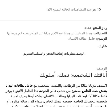
10
هو عدد المشاهدات الحالية للمنتج الان!
رمز المنتج:
4144
التصنيفات:
هدايا المناسبات
,
هدايا عيد الاب
,
هدايا عيد الميلاد
,
هدية له
,
هدية لها
الوسوم:
حامل بطاقة الائتمان
شارك:
الوصف
معلومات إضافية
الشحن والتسليم
التسويق
الوصف
أناقتك الشخصية: نصك، أسلوبك
اكتشف مزيجًا مثاليًا من الوظائف واللمسة الشخصية مع
حامل بطاقات الهدايا
بنقش نصك الخاص
. مصنوع من خشب عالي الجودة، هذا الحامل الأنيق لا يوفر
فقط مكانًا آمنًا لبطاقات الهدايا وبطاقات الائتمان، ولكنه أيضًا يضيف لمسة
شخصية للحظاتك الخاصة. خصصه بنصك الخاص، سواء كان رسالة مؤثرة، أو
تاريخ مهم، أو تصميم فريد يمثل شخصيتك. مثالي لحفلات الزفاف، الذكرى