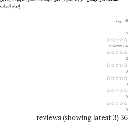
إتمام الطلب
التسويق
5
36 reviews
2
0
0
0
0
36 reviews (showing latest 3)