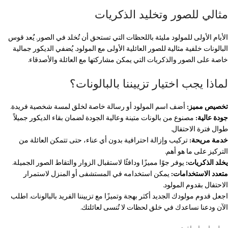
مثالي للصور وتخليد الذكريات
الأيام الأولى للمولود مليئة باللحظات التي تستحق أن تُخلد في الصور. يُعد قوس
البالونات خلفية مثالية للصور العائلية الأولى مع المولود. يُضفي الديكور جمالية
خاصة على الصور والذكريات التي يمكن مشاركتها مع العائلة والأصدقاء.
لماذا يجب اختيار تزييننا بالبالونات؟
تخصيص مميز:
أضف اسم المولود أو رسالة خاصة لخلق لمسة شخصية فريدة.
جودة عالية:
مصنوع من بالونات متينة وعالية الجودة لضمان بقاء الديكور جميلاً
طوال فترة الاحتفال.
خدمة مريحة:
تركيب وإزالة احترافية بدون أي عناء، حتى تتمكن العائلة من
التركيز على ما هو أهم.
يخلد الذكريات:
يوفر جوًا مميزًا ودافئًا لاستقبال الزوار والتقاط الصور الجميلة.
متعدد الاستخدامات:
يمكن استخدامه في المستشفى أو المنزل لاستمرار
الاحتفال بقدوم المولود.
اجعل قدوم مولودك الجديد أكثر بهجة وتميزًا مع تزييننا الفريد بالبالونات. اطلب
الآن ودعنا نساعدك في خلق لحظات لا تُنسى لعائلتك.