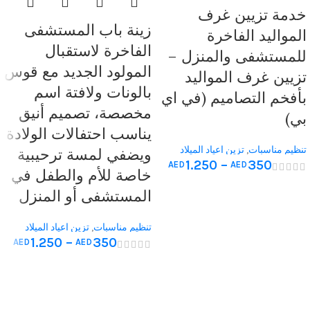
خدمة تزيين غرف
زينة باب المستشفى
المواليد الفاخرة
الفاخرة لاستقبال
للمستشفى والمنزل –
المولود الجديد مع قوس
تزيين غرف المواليد
بالونات ولافتة اسم
بأفخم التصاميم (في اي
مخصصة، تصميم أنيق
بي)
يناسب احتفالات الولادة
تنظيم مناسبات
,
تزين اعياد الميلاد
ويضفي لمسة ترحيبية
1.250
–
350
AED
AED
للمنازل
,
تزين غرف الولادة
خاصة للأم والطفل في
المستشفى أو المنزل
تنظيم مناسبات
,
تزين اعياد الميلاد
1.250
–
350
AED
AED
للمنازل
,
تزين غرف الولادة