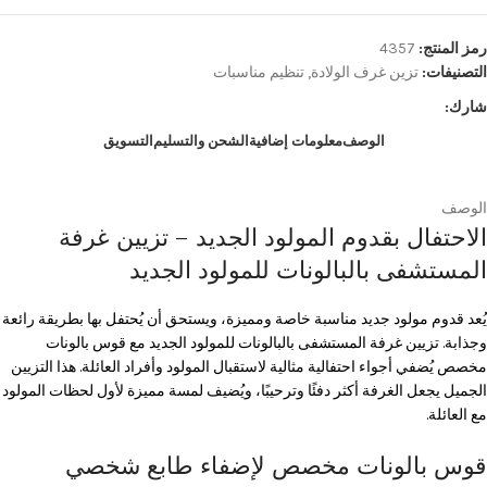
رمز المنتج:
4357
التصنيفات:
تزين غرف الولادة
,
تنظيم مناسبات
شارك:
الوصف
معلومات إضافية
الشحن والتسليم
التسويق
الوصف
الاحتفال بقدوم المولود الجديد – تزيين غرفة
المستشفى بالبالونات للمولود الجديد
يُعد قدوم مولود جديد مناسبة خاصة ومميزة، ويستحق أن يُحتفل بها بطريقة رائعة
وجذابة. تزيين غرفة المستشفى بالبالونات للمولود الجديد مع قوس بالونات
مخصص يُضفي أجواء احتفالية مثالية لاستقبال المولود وأفراد العائلة. هذا التزيين
الجميل يجعل الغرفة أكثر دفئًا وترحيبًا، ويُضيف لمسة مميزة لأول لحظات المولود
مع العائلة.
قوس بالونات مخصص لإضفاء طابع شخصي