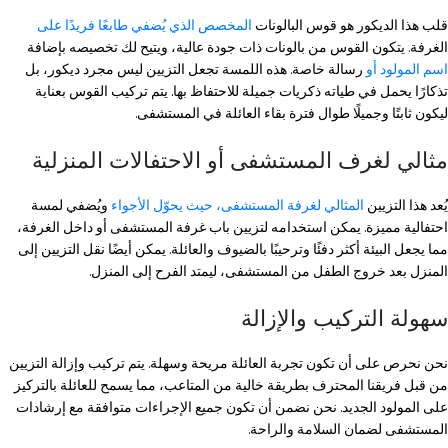
قلب هذا الديكور هو قوس البالونات
المخصص الذي يُضفي طابعًا فريدًا على
الغرفة. يتكون القوس من بالونات ذات جودة عالية، ويتيح لك تخصيصه بإضافة
اسم المولود أو
رسالة خاصة. هذه اللمسة تجعل التزيين ليس مجرد ديكور، بل
تذكارًا يحمل في طياته ذكريات جميلة للاحتفاظ بها. يتم تركيب القوس بعناية
ليكون ثابتًا وجميلًا طوال فترة بقاء العائلة في المستشفى.
مثالي لغرف المستشفى أو الاحتفالات المنزلية
يُعد هذا التزيين
المثالي لغرفة المستشفى، حيث يحوّل الأجواء
ويُضفي لمسة
احتفالية مميزة. يمكن استخدامه لتزيين باب غرفة المستشفى أو داخل الغرفة،
مما يجعل البيئة أكثر دفئًا وترحيبًا بالضيوف والعائلة. يمكن أيضًا نقل التزيين إلى
المنزل بعد خروج الطفل من المستشفى، ليمتد الفرح إلى المنزل.
سهولة التركيب والإزالة
نحن نحرص على أن تكون تجربة العائلة مريحة وسهلة. يتم تركيب وإزالة التزيين
من قبل فريقنا المحترف بطريقة خالية من المتاعب، مما يسمح للعائلة بالتركيز
على المولود الجديد. نحن نضمن أن تكون جميع الإجراءات متوافقة مع إرشادات
المستشفى لضمان السلامة والراحة.