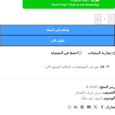
العربية / English UAE
Need Help? Chat us via WhatsApp
+
-
إضافة إلى السلة
اطلبه الان
مقارنة المنتجات
احفظ في المفضلة
26
هو عدد المشاهدات الحالية للمنتج الان!
رمز المنتج:
4365-8
التصنيف:
تزين غرف الفندق
الوسوم:
أسود
,
عيد ميلاد
شارك: