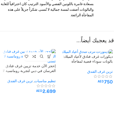
بسعادة غامرة باللونين الفضي والأسود. الترتيب كان احترافياً للغاية
والبالونات أضفت لمسة جمالية لا تُنسى. شكراً جزيلاً على هذه
المفاجأة الرائعة.
قد يعجبك أيضاً…
ديكورات غرف فنادق لأعياد الميلاد:
بالونات سوداء فضية لمفاجأة
إحجز الآن خدمة تزيين غرف فنادق
رومانسية أنيقة
العرسان في دبي لتجربة رومانسية لا
تزين غرف الفندق
تنسى ( غرفتين )
تنظيم مناسبات
,
تزين غرف الفندق
750
AED
2.699
AED