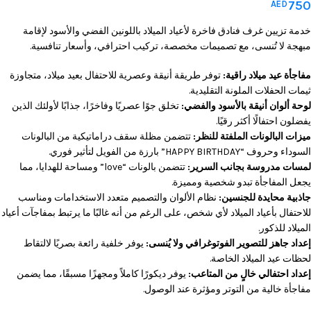
750
AED
خدمة تزيين غرف فنادق فاخرة لأعياد الميلاد باللونين الفضي والأسود لإقامة
مبهجة لا تُنسى، مع تصميمات مخصصة، تركيب احترافي، وأسعار تنافسية.
مفاجأة عيد ميلاد راقية:
توفر طريقة أنيقة وعصرية للاحتفال بعيد ميلاد، متجاوزة
ثيمات الحفلات الملونة التقليدية.
لوحة ألوان أنيقة بالأسود والفضي:
تخلق جوًا عصريًا وفاخرًا، جذابًا لأولئك الذين
يفضلون احتفالًا أكثر رقيًا.
ميزات البالونات الملفتة للنظر:
تتضمن مظلة سقف دراماتيكية من البالونات
السوداء وحروف “HAPPY BIRTHDAY” بارزة من الفويل لتأثير فوري.
لمسات مدروسة بجانب السرير:
تتضمن بالونات “love” ومساحة للهدايا، مما
يجعل المفاجأة تبدو شخصية ومميزة.
جاذبية محايدة للجنسين:
نظام الألوان والتصميم متعدد الاستخدامات ومناسب
للاحتفال بأعياد الميلاد لأي شخص، على الرغم من أنه غالبًا ما يرتبط بمفاجآت أعياد
الميلاد للذكور.
إعداد جاهز للتصوير الفوتوغرافي ولا يُنسى:
يوفر خلفية رائعة بصريًا لالتقاط
لحظات عيد الميلاد الخاصة.
إعداد احتفالي خالٍ من المتاعب:
يوفر ديكورًا كاملاً ومجهزًا مسبقًا، مما يضمن
مفاجأة خالية من التوتر ومؤثرة عند الوصول.