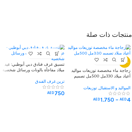
منتجات ذات صلة
-20%
تنسيق غرف فنادق دبي أبوظبي: عيد
ميلاد مفاجأة بالونات ورسائل شخصية
زجاجة ماء مخصصة توزيعات مواليد
أعياد ميلاد 330مل 500مل تصميم
طباعة مباشرة
تزين غرف الفندق
المواليد و الاستقبال
,
توزيعات
750
AED
المناسبات
,
هدايا المؤسسات
,
زجاجات
1.750
–
4
مياه مخصصة
AED
AED