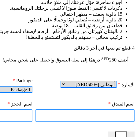
أجواء ساحرة: حوّل غرفتك إلى ملاذٍ خلاب.
ذكريات لا تُنسى: التقط صورًا لا تُنسى لرحلتك الرومانسية.
15 بالونة سقف – مظهر احتفالي
20 بالونة أرضية – تُضفي لونًا وجمالًا على الديكور
قطعتان من رقائق القلب – 18 بوصة
2 بالونتان كبيرتان من رقائق الأرقام – أرقام لإضفاء لمسة جريئة
تركيب مجاني – سنهتم بالديكور لتستمتع باللحظة!
4
قطع تم بيعها في أخر 3 دقائق
AED
أضف
250
درهمًا إلى سلة التسوق واحصل على شحن مجاني!
*
Package
الإمارة
*
اسم الفندق
*
اسم الحجز
*