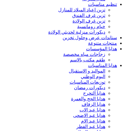
تنظيم مناسبات
تزين اعياد الميلاد للمنازل
تزين غرف الفندق
تزين غرف الولادة
خيام رومانسية
ديكورات منزلية لحديثي الولادة
ستاندات عرض وحلول تخزين
منتجات متنوعة
هدايا المؤسسات
زجاجات مياه مخصصة
طقم مكتب بالاسم
هدايا المناسبات
المواليد و الاستقبال
اليوم الوطني
توزيعات المناسبات
ديكورات رمضان
هدايا التخرج
هدايا الحج والعمرة
هدايا الزفاف
هدايا عيد الاب
هدايا عيد الاضحى
هدايا عيد الام
هدايا عيد الفطر