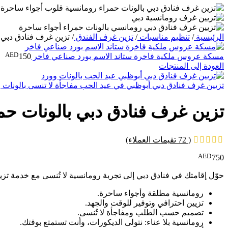
الرئيسية
/
تنظيم مناسبات
/
تزين غرف الفندق
/
تزين غرف فنادق دبي 
AED
مسكة عروس ملكية فاخرة ستاند الاسم بورد صناعي فاخر
150
العودة إلى المنتجات
تزيين غرف فنادق دبي أبوظبي في عيد الحب مفاجأة لا تنسى بالونات 
تزين غرف فنادق دبي بالونات حم
(
72
تقيمات العملاء)
AED
750
حوّل إقامتك في فنادق دبي إلى تجربة رومانسية لا تُنسى مع خدمة تزي
رومانسية مطلقة وأجواء ساحرة.
تزيين احترافي وتوفير للوقت والجهد.
تصميم حسب الطلب ومفاجأة لا تُنسى.
رومانسية بلا عناء: نتولى الديكورات، وأنت تستمتع بوقتك.