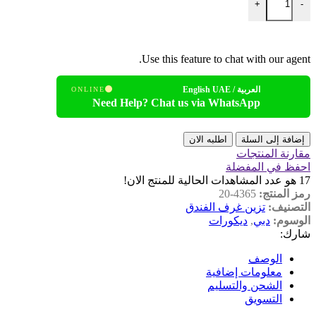
+
-
Use this feature to chat with our agent.
العربية / English UAE
ONLINE
Need Help? Chat us via WhatsApp
إضافة إلى السلة
اطلبه الان
مقارنة المنتجات
احفظ في المفضلة
17
هو عدد المشاهدات الحالية للمنتج الان!
رمز المنتج:
4365-20
التصنيف:
تزين غرف الفندق
الوسوم:
دبي
,
ديكورات
شارك:
الوصف
معلومات إضافية
الشحن والتسليم
التسويق