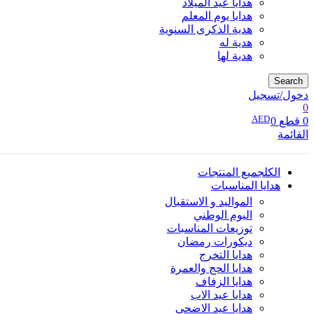
هدايا عيد الميلاد
هدايا يوم المعلم
هدية الذكرى السنوية
هدية له
هدية لها
Search
دخول/تسجيل
0
AED
0
قطع
0
القائمة
الكل
جميع المنتجات
هدايا المناسبات
المواليد و الاستقبال
اليوم الوطني
توزيعات المناسبات
ديكورات رمضان
هدايا التخرج
هدايا الحج والعمرة
هدايا الزفاف
هدايا عيد الاب
هدايا عيد الاضحى