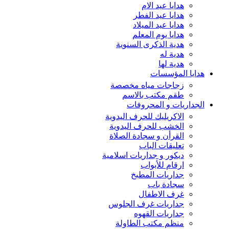
هدايا عيد الام
هدايا عيد الفطر
هدايا عيد الميلاد
هدايا يوم المعلم
هدية الذكرى السنوية
هدية له
هدية لها
هدايا المؤسسات
زجاجات مياه مخصصة
طقم مكتب بالاسم
الجداريات و المحروفات
الاكريليك للحرف اليدوية
الخشب للحرف اليدوية
القرأن و سجادة الصلاة
تعليقات الباب
ديكور و جداريات اسلامية
ارقام للأبواب
جداريات المطبخ
سجادة باب
غرف الاطفال
جداريات غرف الجلوس
جداريات القهوه
منظم مكتب الطاولة