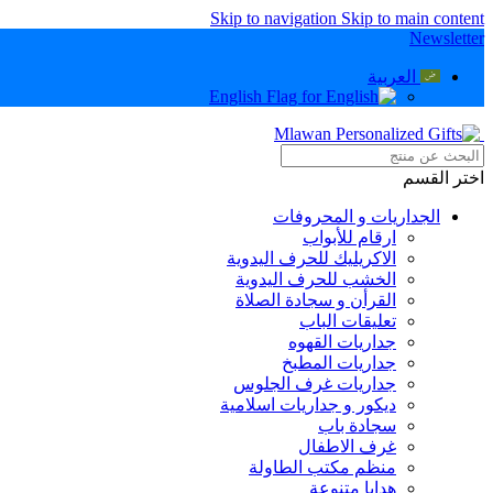
Skip to navigation
Skip to main content
Newsletter
العربية
English
اختر القسم
الجداريات و المحروفات
ارقام للأبواب
الاكريليك للحرف اليدوية
الخشب للحرف اليدوية
القرأن و سجادة الصلاة
تعليقات الباب
جداريات القهوه
جداريات المطبخ
جداريات غرف الجلوس
ديكور و جداريات اسلامية
سجادة باب
غرف الاطفال
منظم مكتب الطاولة
هدايا متنوعة