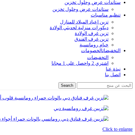
ستاندات عرض وحلول تخزين
ستاندات عرض وحلول تخزين
تنظيم مناسبات
تزين اعياد الميلاد للمنازل
ديكورات منزلية لحديثي الولادة
تزين غرف الولادة
تزين غرف الفندق
خيام رومانسية
التخفيضات
الخصومات
التخفيضات
اشتري 2 واحصل على 1 مجانا
نبذة عنا
اتصل بنا
Search
Click to enlarge