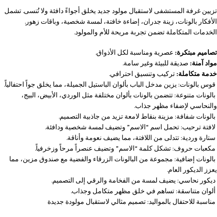
تزيين غرفة المستشفى لاستقبال مولود جديد يخلق أجواءً دافئة ولا تُنسى. تشمل
الأفكار بالونات، زينة جدران، إضاءة خافتة، لمسة شخصية، وباقات زهور.
الخدمات المتكاملة تضمن تجربة مريحة للأم والمولود.
تصاميم مبتكرة:
عصرية ومناسبة لكل الأذواق.
مواد آمنة:
صديقة للبيئة وغير سامة.
خدمة متكاملة:
تركيب وتنسيق احترافي.
قوس بالونات: يزين مدخل الباب بألوان الباستيل الجميلة، مما يخلق جواً احتفالياً.
بالونات متنوعة: تتضمن بالونات بألوان مختلفة مثل الوردي، الأبيض، البيج،
والنحاسي لإضفاء مظهر جذاب.
بالونات شفافة: مزينة بنقاط لامعة تزيد من جاذبية التصميم.
لافتة ترحيب: تحمل اسم “الاسم” وتضيف لمسة شخصية ودافئة.
ستارة وردية: تتدلى من اللافتة، مما يضيف نعومة وأناقة.
مكعبات حروف: تشكل كلمة “الاسم” وتضيف عنصراً مرحاً وزخرفياً.
بالونات إضافية: مجموعة من البالونات الزرقاء والفضية مع صندوق مزين، مما
يعزز الديكور العام.
ديكور نحاسي: يضيف لمسة من الفخامة والرقي إلى التصميم.
ألوان متناسقة: تساهم في خلق مظهر متكامل وجذاب.
مناسبة للاحتفال بالمواليد: تصميم مثالي لاستقبال مولودة جديدة