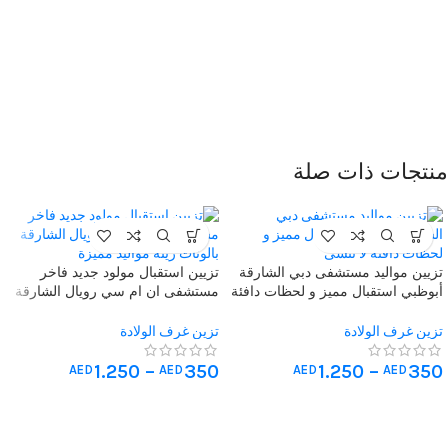
منتجات ذات صلة
تزيين مواليد مستشفى دبي الشارقة
تزيين استقبال مولود جديد فاخر
أبوظبي استقبال مميز و لحظات دافئة
مستشفى ان ام سي رويال الشارقة
لا تُنسى
بالونات زينة مواليد مميزة
تزين غرف الولادة
تزين غرف الولادة
1.250
–
350
1.250
–
350
AED
AED
AED
AED