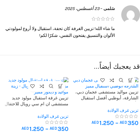
سَلمى
–
23 أغسطس، 2025
ما شاء الله! تزيين الغرفة كان تحفة، استقبال ولا أروع لمولودتي.
الألوان والتنسيق يفتحون النفس، شكرًا لكم!
قد يعجبك أيضاً…
تزيين مواليد مستشفى عجمان دبي،
الشارقة، أبوظبي أفضل استقبال
تزيين غرفة استقبال مولود جديد
وأفكار مميزة
مستشفى ان ام سي رويال للاحتفال
بقدوم المولود زينة مواليد و ديكور
تزين غرف الولادة
مميز
تزين غرف الولادة
1.250
–
350
AED
AED
1.250
–
350
AED
AED