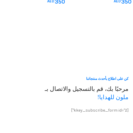
350
350
الباب
,
جداريات غرف الجلوس
,
غرف
الباب
,
جداريات غرف الجلوس
,
غرف
AED
AED
الاطفال
,
هدايا متنوعة
الاطفال
,
هدايا متنوعة
كن على اطلاع بأحدث منتجاتنا
مرحبًا بك، قم بالتسجيل والاتصال بـ
ملون للهدايا!
[kkey_subscribe_form id="2"]