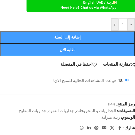
العربية / English UAE
Need Help? Chat us via WhatsApp
+
-
إضافة إلى السلة
اطلبه الان
مقارنة المنتجات
احفظ في المفضلة
18
هو عدد المشاهدات الحالية للمنتج الان!
رمز المنتج:
1144
التصنيفات:
الجداريات و المحروفات
,
جداريات القهوه
,
جداريات المطبخ
الوسوم:
زينة منزلية
شارك: