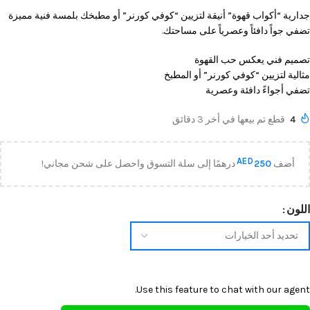
جدارية “أكواب قهوة” أنيقة لتزيين “كوفي كورنر” أو مطبخك بلمسة فنية مميزة
تضفي جواً دافئاً وعصرياً على مساحتك.
تصميم فني يعكس حب القهوة
مثالية لتزيين “كوفي كورنر” أو المطبخ
تضفي أجواءً دافئة وعصرية
4
قطع تم بيعها في أخر 3 دقائق
AED
أضف
250
درهمًا إلى سلة التسوق واحصل على شحن مجاني!
اللون
Use this feature to chat with our agent.