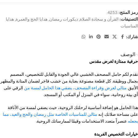
رمز المنتج:
4253
التصنيفات:
القرأن و سجادة الصلاة
,
ديكورات رمضان
,
هدايا الحج والعمرة
,
هدايا
المناسبات
شارك:
الوصف
حرفية ممتازة لغرض مقدس
نقدم لكم حامل المصحف الخشبي عالي الجودة والقابل للتخصيص، المصمم
بجمال ووظيفة. كل قطعة مصنوعة بعناية من خشب فاخر لضمان المتانة والمظهر
الأنيق.
مثالي لعرض وقراءة المصحف، يضفي هذا الحامل لمسة من
الرقي على
أي بيئة روحانية، سواء في المنزل أو المكتب أو المسجد.
هذا الحامل هو إضافة أساسية لرحلتك الروحية، حيث يضفي لمسة من الأناقة
على مساحة صلاتك. إنه
مثالي للمناسبات الخاصة مثل رمضان والحج والعيد، مما
يجعله
عنصراً متعدد الاستخدامات وقيمًا لممارساتك الروحية.
خيارات التخصيص الفريدة