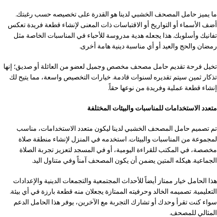
ما يميز حامل المصحف الخشبي لدينا هو القدرة على تخصيصه حسب رغبتك.
أضف الأسماء أو التواريخ أو الاقتباسات ذات المعنى لإنشاء قطعة فريدة تعكس
تفانيك وأسلوبك. هذا يجعله هدية مدروسة للأحباء في المناسبات الخاصة مثل
رمضان والحج والعيد أو أي مناسبة دينية هامة أخرى.
تخيل فرحة تقديم حامل مصحف مخصص وجميل لعضو من العائلة أو صديق؛ إنها
تذكار ثمين سيتم تقديره لسنوات قادمة. خيارات التخصيص واسعة، مما يتيح لك
إنشاء قطعة عملية وفريدة من نوعها حقاً.
متعدد الاستخدامات للمناسبات والبيئات المختلفة
تم تصميم حامل المصحف الخشبي لدينا ليكون متعدد الاستخدامات، مناسب
لمجموعة من المناسبات والبيئات. استخدمه في المنزل لإنشاء منطقة صلاة
مخصصة، في المكتب للقراءة اليومية، أو في المسجد لتعزيز تجربة الصلاة
الجماعية. هيكله المتين يضمن أن يكون المصحف آمناً وفي متناول اليد.
هذا الحامل خيار ممتاز أيضاً للأحداث المجتمعية والتجمعات الدينية والإعدادات
التعليمية. تصميمه الخالد وحرفيته الممتازة يجعلان منه قطعة بارزة في أي بيئة.
سواء كنت تقرأ وحدك أو تشارك التجربة مع الآخرين، يوفر هذا الحامل الدعم
المثالي للمصحف.