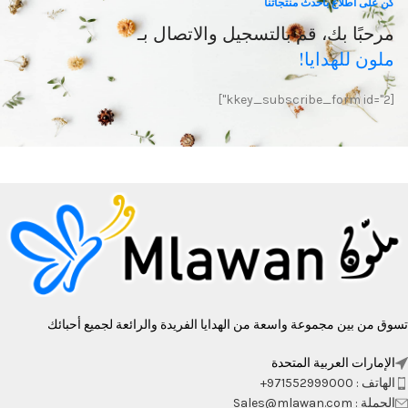
كن على اطلاع بأحدث منتجاتنا
مرحبًا بك، قم بالتسجيل والاتصال بـ
ملون للهدايا!
[kkey_subscribe_form id="2"]
تسوق من بين مجموعة واسعة من الهدايا الفريدة والرائعة لجميع أحبائك
الإمارات العربية المتحدة
الهاتف : 971552999000+
الجملة : Sales@mlawan.com