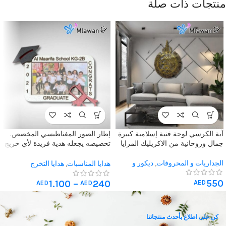
منتجات ذات صلة
آية الكرسي لوحة فنية إسلامية كبيرة
إطار الصور المغناطيسي المخصص.
جمال وروحانية من الاكريليك المرايا
تخصيصه يجعله هدية فريدة لأي خريج
يقدر الذكريات الثمينة
الجداريات و المحروفات
,
ديكور و
هدايا المناسبات
,
هدايا التخرج
جداريات اسلامية
,
هدايا المناسبات
,
550
ديكورات رمضان
1.100
–
240
AED
AED
AED
كن على اطلاع بأحدث منتجاتنا