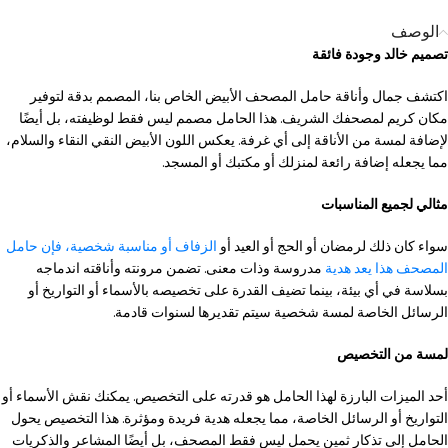
الوصف
تصميم خالد وجودة فائقة
اكتشف جمال وأناقة حامل المصحف الأبيض الخاص بنا، المصمم بدقة لتوفير
مكان كريم لمصحفك الشريف. هذا الحامل مصمم ليس فقط لوظيفته، بل أيضًا
لإضافة لمسة من الأناقة إلى أي غرفة. يعكس اللون الأبيض النقي النقاء والسلام،
مما يجعله إضافة رائعة لمنزلك أو مكتبك أو المسجد.
مثالي لجميع المناسبات
سواء كان ذلك لرمضان أو الحج أو العيد أو
الزفاف أو مناسبة شخصية، فإن حامل
المصحف هذا يعد هدية
مدروسة وذات معنى. تضمن مرونته وأناقته اندماجه
بسلاسة في أي بيئة، بينما تضيف القدرة على تخصيصه بالأسماء أو التواريخ أو
الرسائل الخاصة لمسة شخصية سيتم تقديرها لسنوات قادمة.
لمسة من التخصيص
أحد الميزات البارزة لهذا الحامل هو قدرته على التخصيص. يمكنك نقش الأسماء أو
التواريخ أو الرسائل الخاصة، مما يجعله هدية فريدة ومؤثرة. هذا التخصيص يحول
الحامل إلى تذكار ثمين يحمل ليس فقط المصحف، بل أيضًا المشاعر والذكريات