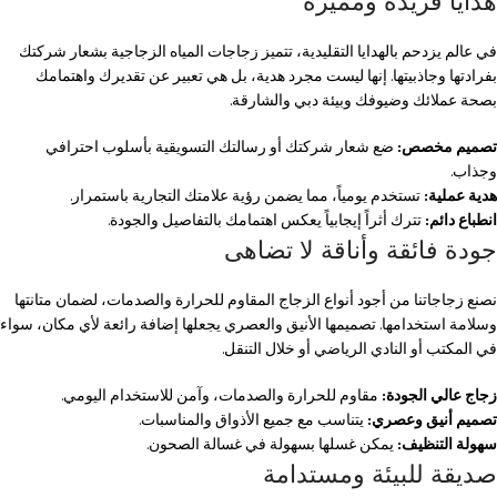
هدايا فريدة ومميزة
في عالم يزدحم بالهدايا التقليدية، تتميز زجاجات المياه الزجاجية بشعار شركتك
بفرادتها وجاذبيتها. إنها ليست مجرد هدية، بل هي تعبير عن تقديرك واهتمامك
بصحة عملائك وضيوفك وبيئة دبي والشارقة.
تصميم مخصص:
ضع شعار شركتك أو رسالتك التسويقية بأسلوب احترافي
وجذاب.
هدية عملية:
تستخدم يومياً، مما يضمن رؤية علامتك التجارية باستمرار.
انطباع دائم:
تترك أثراً إيجابياً يعكس اهتمامك بالتفاصيل والجودة.
جودة فائقة وأناقة لا تضاهى
نصنع زجاجاتنا من أجود أنواع الزجاج المقاوم للحرارة والصدمات، لضمان متانتها
وسلامة استخدامها. تصميمها الأنيق والعصري يجعلها إضافة رائعة لأي مكان، سواء
في المكتب أو النادي الرياضي أو خلال التنقل.
زجاج عالي الجودة:
مقاوم للحرارة والصدمات، وآمن للاستخدام اليومي.
تصميم أنيق وعصري:
يتناسب مع جميع الأذواق والمناسبات.
سهولة التنظيف:
يمكن غسلها بسهولة في غسالة الصحون.
صديقة للبيئة ومستدامة