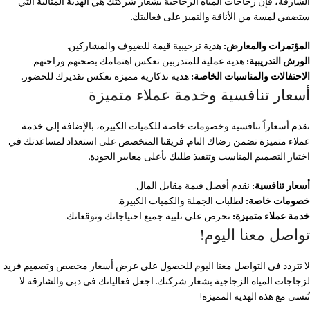
الشارقة، فإن زجاجات المياه الزجاجية بشعار شركتك هي الهدية المثالية التي
ستضفي لمسة من الأناقة والتميز على فعاليتك.
المؤتمرات والمعارض:
هدية ترحيبية قيمة للضيوف والمشاركين.
الورش التدريبية:
هدية عملية للمتدربين تعكس اهتمامك بصحتهم وراحتهم.
الاحتفالات والمناسبات الخاصة:
هدية تذكارية مميزة تعكس تقديرك للحضور.
أسعار تنافسية وخدمة عملاء متميزة
نقدم أسعاراً تنافسية وخصومات خاصة للكميات الكبيرة، بالإضافة إلى خدمة
عملاء متميزة تضمن رضاك التام. فريقنا المتخصص على استعداد لمساعدتك في
اختيار التصميم المناسب وتنفيذ طلبك بأعلى معايير الجودة.
أسعار تنافسية:
نقدم أفضل قيمة مقابل المال.
خصومات خاصة:
لطلبات الجملة والكميات الكبيرة.
خدمة عملاء متميزة:
نحرص على تلبية جميع احتياجاتك وتوقعاتك.
تواصل معنا اليوم!
لا تتردد في التواصل معنا اليوم للحصول على عرض أسعار مخصص وتصميم فريد
لزجاجات المياه الزجاجية بشعار شركتك. اجعل فعالياتك في دبي والشارقة لا
تُنسى مع هذه الهدية المميزة!