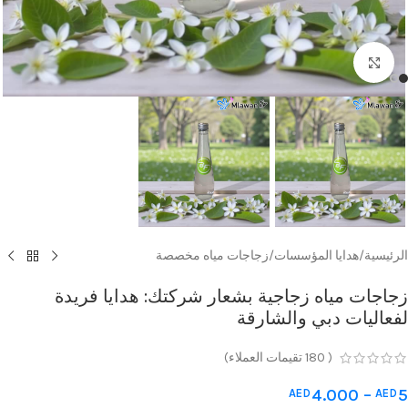
Click to enlarge
الرئيسية
/
هدايا المؤسسات
/
زجاجات مياه مخصصة
زجاجات مياه زجاجية بشعار شركتك: هدايا فريدة
لفعاليات دبي والشارقة
(
180
تقيمات العملاء)
4.000
–
5
AED
AED