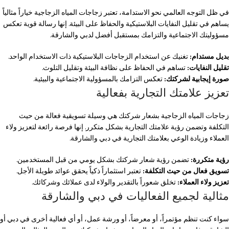
في ظل التوجه العالمي نحو الاستدامة، تعتبر زجاجات المياه الزجاجية خياراً مثالياً
يساهم في تقليل النفايات البلاستيكية والحفاظ على البيئة. إنها رسالة قوية تعكس
مسؤوليتك الاجتماعية والتزامك بمستقبل أفضل لدبي والشارقة.
بديل مستدام:
تغنيك عن استخدام الزجاجات البلاستيكية ذات الاستخدام الواحد.
تقليل النفايات:
تساهم في الحفاظ على نظافة البيئة وتقليل التلوث.
صورة إيجابية لشركتك:
تعكس التزامك بالمسؤولية الاجتماعية والبيئية.
تعزيز علامتك التجارية بفعالية
زجاجات المياه الزجاجية بشعار شركتك هي وسيلة تسويقية فعالة من حيث
التكلفة وتضمن رؤية علامتك التجارية بشكل متكرر. إنها فرصة رائعة لتعزيز ولاء
العملاء وزيادة الوعي بعلامتك التجارية في دبي والشارقة.
رؤية متكررة:
تضمن رؤية شعار شركتك بشكل يومي من قبل المستخدمين.
تسويق فعال من حيث التكلفة:
تعتبر استثماراً ذكياً يحقق عوائد طويلة الأجل.
تعزيز ولاء العملاء:
تخلق شعوراً بالتقدير والولاء لدى عملائك وشركائك.
مثالية لجميع الفعاليات في دبي والشارقة
سواء كنت تنظم مؤتمراً، أو معرضاً، أو ورشة عمل، أو أي فعالية أخرى في دبي أو