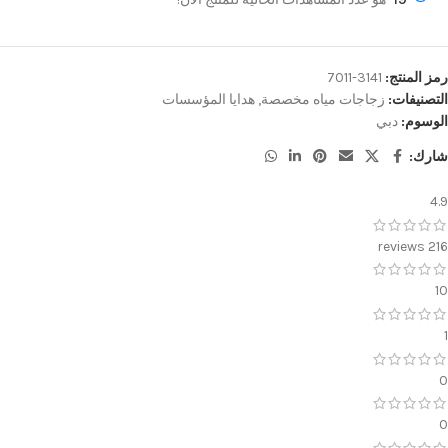
رمز المنتج:
3141-7011
التصنيفات:
زجاجات مياه مخصصة
,
هدايا المؤسسات
الوسوم:
دبي
شارك:
4.9
216 reviews
10
1
0
0