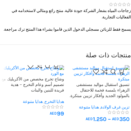
زجاجات المياه بشعار الشركة جودة عالية. منتج رائع ومثالي لاستخدامه في
الفعاليات التجارية.
يسمح فقط للزبائن مسجلي الدخول الذين قاموا بشراء هذا المنتج ترك مراجعة.
منتجات ذات صلة
وشاح تخرج مخصص من الأكريليك مع
تنسيق استقبال مواليد مستشفى
تصميم أسم وعام التخرج – هدية
الزهراء بلمسة فخمة للاحتفال
فريدة للبنين والبنات
بالمولود الجديد وأفكار تزيين مبتكرة.
هدايا التخرج
,
هدايا متنوعة
تزين غرف الولادة
,
هدايا متنوعة
99
AED
1.250
–
350
AED
AED