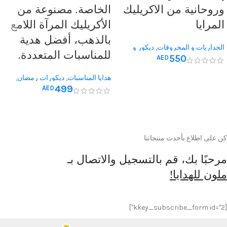
وروحانية من الاكريليك
الخاصة. مصنوعة من
المرايا
الأكريليك المرآة اللامع
بالذهب، أفضل هدية
الجداريات و المحروفات
,
ديكور و
للمناسبات المتعددة.
550
AED
جداريات اسلامية
,
هدايا المناسبات
,
ديكورات رمضان
هدايا المناسبات
,
ديكورات رمضان
,
499
AED
هدايا التخرج
,
هدايا الحج والعمرة
,
هدايا
الزفاف
,
هدايا عيد الاب
,
هدايا عيد
الاضحى
,
هدايا عيد الام
,
هدايا عيد
الفطر
,
هدايا عيد الميلاد
,
هدايا يوم
المعلم
,
هدية له
,
هدية لها
كن على اطلاع بأحدث منتجاتنا
مرحبًا بك، قم بالتسجيل والاتصال بـ
ملون للهدايا!
[kkey_subscribe_form id="2"]