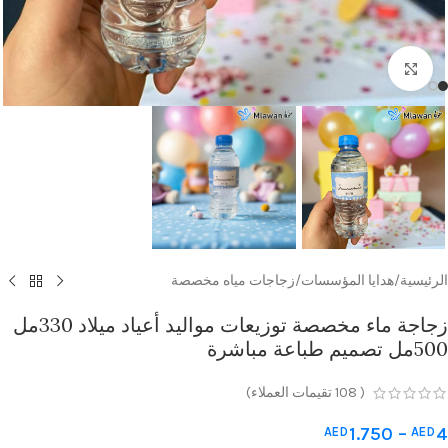
Click to enlarge
الرئيسية
/
هدايا المؤسسات
/
زجاجات مياه مخصصة
زجاجة ماء مخصصة توزيعات مواليد أعياد ميلاد 330مل
500مل تصميم طباعة مباشرة
(
108
تقيمات العملاء)
1.750
–
4
AED
AED