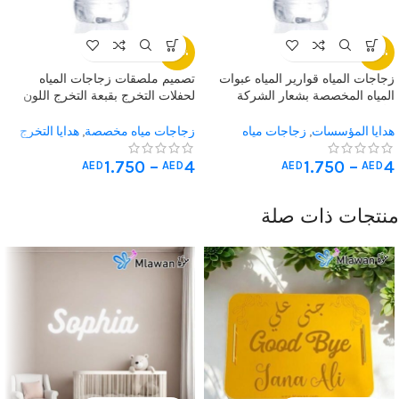
-20%
-20%
زجاجات المياه قوارير المياه عبوات
تصميم ملصقات زجاجات المياه
المياه المخصصة بشعار الشركة
لحفلات التخرج بقبعة التخرج اللون
للأحداث التجارية – تصميم احترافي
الاسود – مناسبات المميزة -توزيعات
وجودة عالية
التخرج
هدايا المؤسسات
,
زجاجات مياه
زجاجات مياه مخصصة
,
هدايا التخرج
مخصصة
,
هدايا متنوعة
1.750
–
4
1.750
–
4
AED
AED
AED
AED
منتجات ذات صلة