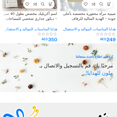
صينية مرآة محفورة مخصصة بأعلى
اسم أكريليك مخصص بطول 40 سم
جودة – الهدية المثالية للزفاف
– ديكور جداري شخصي للمساحات
والذكرى السنوية – أضف لمسة
الأنيقة
شخصية لمناسباتك
هدايا المناسبات
,
المواليد و الاستقبال
,
هدايا المناسبات
,
المواليد و الاستقبال
,
هدايا الزفاف
الجداريات و المحروفات
,
تعليقات
350
249
الباب
,
جداريات غرف الجلوس
,
غرف
AED
AED
الاطفال
,
هدايا متنوعة
كن على اطلاع بأحدث منتجاتنا
مرحبًا بك، قم بالتسجيل والاتصال بـ
ملون للهدايا!