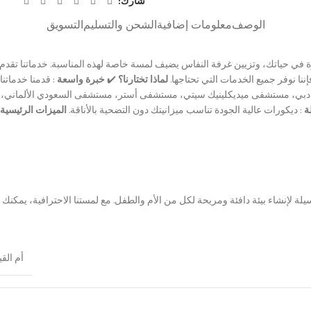
شارك:
الوصف
معلومات إضافية
الشحن والتسليم
التسويق
في حياتك، وتزيين غرفة النفاس يضيف لمسة خاصة لهذه المناسبة. خدماتنا تقدم 
ننا نوفر جميع الخدمات التي تحتاجها.
لماذا تختارنا؟
✔️
خبرة واسعة
: قدمنا خدمات
بي، مستشفى ميديكلينيك سيتي، مستشفى أستر، مستشفى السعودي الألماني، 
ة
: ديكورات عالية الجودة تناسب ميزانيتك دون التضحية بالأناقة.
الميزات الرئيسية 
لإنشاء بيئة دافئة ومريحة لكل من الأم والطفل. مع لمستنا الاحترافية، يمكنك الاس
أم الق