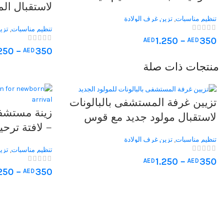
لاستقبال ال
بالبالونات والأقواس مع توصيل
بالونات ولا
تنظيم مناسبات
,
تزين غرف الولادة
سريع في نفس اليوم داخل الإمارات
تنظيم مناسبات
,
تزين
أنيق يناسب 
والسعودية
1.250
–
350
الولادة
AED
AED
لمسة ترحيبي
.250
–
350
AED
في المستشف
منتجات ذات صلة
تزيين غرفة المستشفى بالبالونات
زينة مستشفى
لاستقبال مولود جديد مع قوس
– لافتة ترحي
بالونات مخصص دبي ىالشارقة
لغرف المس
تنظيم مناسبات
,
تزين غرف الولادة
عجمان أبوظبي
تنظيم مناسبات
,
تزي
1.250
–
350
AED
AED
.250
–
350
AED