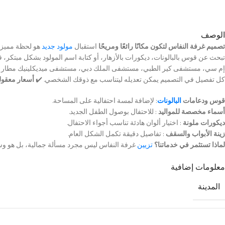
الوصف
تصميم غرفة النفاس لتكون مكانًا رائعًا ومريحًا
استقبال
مولود جديد
هو لحظة مميزة 
تبحث عن قوس بالبالونات، ديكورات بالأزهار، أو كتابة اسم المولود بشكل مبتكر، فإ
إم سي، مستشفى كير الطبي، مستشفى الملك دبي، مستشفى ميديكلينيك مطار د
كل تفصيل في التصميم يمكن تعديله ليتناسب مع ذوقك الشخصي. ✔️
أسعار معقول
قوس ودعامات
البالونات
: لإضافة لمسة احتفالية على المساحة.
أسماء مخصصة للمواليد
: للاحتفال بوصول الطفل الجديد.
ديكورات ملونة
: اختيار ألوان هادئة تناسب أجواء الاحتفال.
زينة الأبواب والسقف
: تفاصيل دقيقة تكمل الشكل العام.
لماذا تستثمر في خدماتنا؟
تزيين
غرفة النفاس ليس مجرد مسألة جمالية، بل هو وسيلة 
معلومات إضافية
المدينة