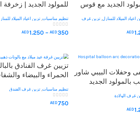
مولود الجديد مع قوس
للمولود الجديد | زخرفة 
فتة اسم مخصصة، تصميم
وأقواس بالونات مخصصة 
 اعياد الميلاد للمنازل
,
تزين غرف
تنظيم مناسبات
,
تزين اعياد الميلاد للمناز
احتفالات الولادة ويضفي
في مستشفيات الإمارات ا
الولادة
ة خاصة للأم والطفل
1.250
–
350
1
AED
AED
AED
ى أو المنزل
تزيين غرف الفنادق بالبال
 وحفلات البيبي شاور
الحمراء والبيضاء والشفاف
ب بالمولود الجديد
والشموع لحفلات عيد المي
تشفى
تنظيم مناسبات
,
تزين غرف الفندق
والزفاف والذكرى السنوي
ن غرف الولادة
750
AED
1
AED