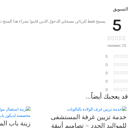
التسويق
5
يسمح فقط للزبائن مسجلي الدخول الذين قاموا بشراء هذا المنتج ت
72 reviews
5
0
0
0
0
قد يعجبك أيضاً…
خدمة تزيين غرفة المستشفى
زينة باب ال
للمواليد الجدد – تصاميم أنيقة