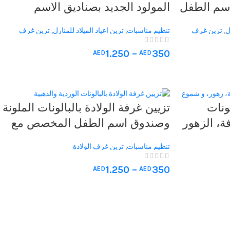
اسم الطفل
المولود الجديد بصناديق الاسم
| متوفرة
والبالونات المخصصة
ل
,
تزين غرف
تنظيم مناسبات
,
تزين اعياد الميلاد للمنازل
,
تزين غرف
لرائدة
الولادة
1.250
–
350
AED
AED
ونات
تزيين غرفة الولادة بالبالونات الملونة
ة، الزهور
وصندوق اسم الطفل المخصص مع
لاد
قوس بالونات لتزيين المستشفى
تنظيم مناسبات
,
تزين غرف الولادة
ة
1.250
–
350
AED
AED