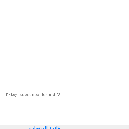
[kkey_subscribe_form id="2"]
قائمة المنتجات