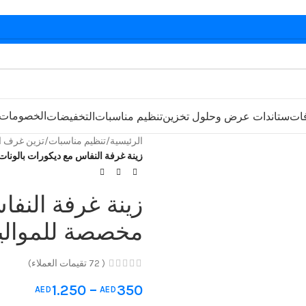
الخصومات
فات
ستاندات عرض وحلول تخزين
تنظيم مناسبات
التخفيضات
الرئيسية
/
تنظيم مناسبات
/
تزين غرف ال
زينة غرفة النفاس مع ديكورات بالونا
زينة غرفة النف
مخصصة للمواليد
(
72
تقيمات العملاء)
1.250
–
350
AED
AED