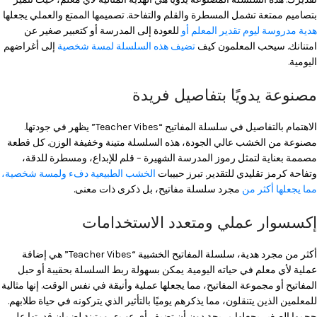
بتصاميم ممتعة تشمل المسطرة والقلم والتفاحة. تصميمها الممتع والعملي يجعلها
هدية مدروسة ليوم تقدير المعلم أو
للعودة إلى المدرسة أو كتعبير صغير عن
امتنانك. سيحب المعلمون كيف
تضيف هذه السلسلة لمسة شخصية
إلى أغراضهم
اليومية.
مصنوعة يدويًا بتفاصيل فريدة
الاهتمام بالتفاصيل في سلسلة المفاتيح “Teacher Vibes” يظهر في جودتها.
مصنوعة من الخشب عالي الجودة، هذه السلسلة متينة وخفيفة الوزن. كل قطعة
مصممة بعناية لتمثل رموز المدرسة الشهيرة – قلم للإبداع، ومسطرة للدقة،
وتفاحة كرمز تقليدي للتقدير. تبرز حبيبات
الخشب الطبيعية دفء ولمسة شخصية،
مما يجعلها أكثر من
مجرد سلسلة مفاتيح، بل ذكرى ذات معنى.
إكسسوار عملي ومتعدد الاستخدامات
أكثر من مجرد هدية، سلسلة المفاتيح الخشبية “Teacher Vibes” هي إضافة
عملية لأي معلم في حياته اليومية. يمكن بسهولة ربط السلسلة بحقيبة أو حبل
المفاتيح أو مجموعة المفاتيح، مما يجعلها عملية وأنيقة في نفس الوقت. إنها مثالية
للمعلمين الذين يتنقلون، مما يذكرهم يوميًا بالتأثير الذي يتركونه في حياة طلابهم.
حجمها الصغير يجعلها مريحة دون أن تضيف أي عبء، ومتينة لضمان قدرتها على