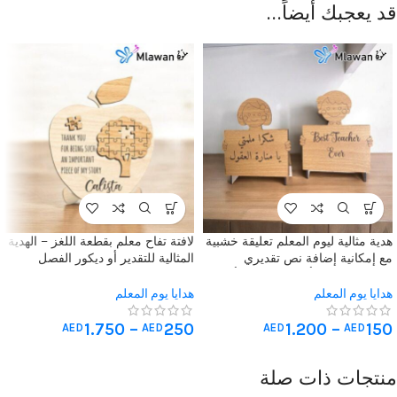
قد يعجبك أيضاً…
هدية مثالية ليوم المعلم تعليقة خشبية
لافتة تفاح معلم بقطعة اللغز – الهدية
مع إمكانية إضافة نص تقديري
المثالية للتقدير أو ديكور الفصل
باللغتين العربية أو الإنجليزية – أفضل
الدراسي
هدية للمعلمين
هدايا يوم المعلم
هدايا يوم المعلم
1.750
–
250
1.200
–
150
AED
AED
AED
AED
منتجات ذات صلة