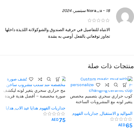
18 سبتمبر، 2024
–
Nora_u
الانتباه للتفاصيل في حرفية الصندوق والشوكولاتة اللذيذة داخلها
تجاوز توقعاتي بالفعل. أوصي به بشدة
منتجات ذات صلة
مج حراري سحري يتغير لونه ليكشف
كوب حراري سحري بتصميم مخصص
صورة مخصصة – أفضل هدية فريدة
يتغير لونه مع المشروبات الساخنة
لمحبي القهوة والمشروبات الساخنة
جداريات القهوه
,
هدايا عيد الاب
,
هدايا
المواليد و الاستقبال
,
جداريات القهوه
,
يوم المعلم
,
هدية الذكرى السنوية
,
هدية
هدايا عيد الاب
,
هدايا عيد الام
,
هدايا يوم
75
له
,
هدية لها
AED
65
المعلم
,
هدية له
,
هدية لها
AED