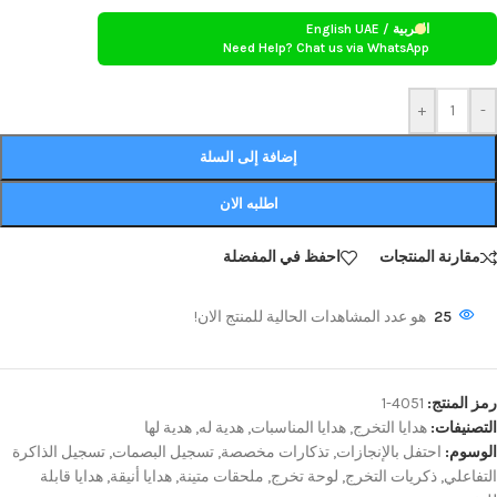
العربية / English UAE
Need Help? Chat us via WhatsApp
+
-
إضافة إلى السلة
اطلبه الان
مقارنة المنتجات
احفظ في المفضلة
25
هو عدد المشاهدات الحالية للمنتج الان!
رمز المنتج:
4051-1
التصنيفات:
هدايا التخرج
,
هدايا المناسبات
,
هدية له
,
هدية لها
الوسوم:
احتفل بالإنجازات
,
تذكارات مخصصة
,
تسجيل البصمات
,
تسجيل الذاكرة
التفاعلي
,
ذكريات التخرج
,
لوحة تخرج
,
ملحقات متينة
,
هدايا أنيقة
,
هدايا قابلة