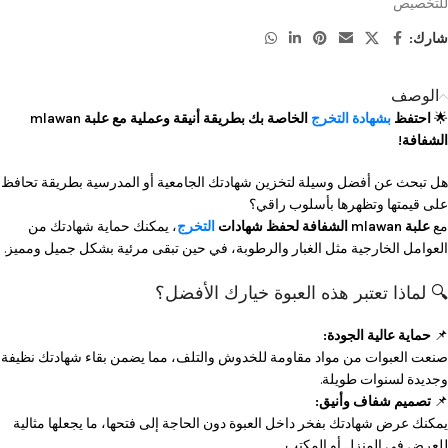
للتخصيص
شارك:
الوصف
🌟
احتفظ
بشهادة التخرج
الخاصة بك بطريقة أنيقة وعملية مع علبة mlawan
الشفافة!
هل تبحث عن أفضل وسيلة لتخزين شهادتك الجامعية أو المدرسية بطريقة تحافظ
على قيمتها وتظهرها بأسلوب راقي؟
مع
علبة mlawan الشفافة لحفظ شهادات
التخرج
، يمكنك حماية شهادتك من
العوامل الخارجية مثل الغبار والرطوبة، في حين تبقى مرئية بشكل جميل ومميز.
🔍 لماذا تعتبر هذه العبوة خيارك الأفضل؟
📌
حماية عالية الجودة:
صنعت العبوات من مواد مقاومة للخدوش والتلف، مما يضمن بقاء شهادتك نظيفة
وجديدة لسنوات طويلة.
📌
تصميم شفاف وأنيق:
يمكنك عرض شهادتك بفخر داخل العبوة دون الحاجة إلى فتحها، ما يجعلها مثالية
للعرض في المنزل أو المكتب.