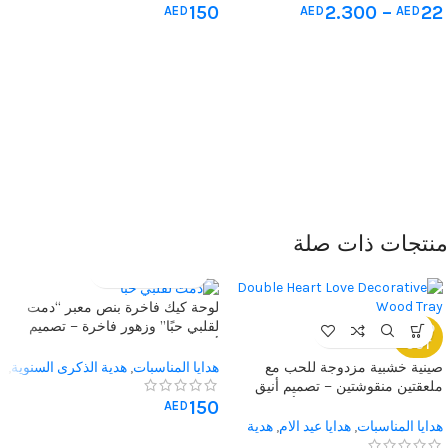
150
2.300
–
22
AED
AED
AED
منتجات ذات صلة
لوحة كيك فاخرة بنص معبر “دمت
لقلبي حبًا” وزهور فاخرة – تصميم
SOLD
OUT
أنيق للاحتفالات الخاصة
صينية خشبية مزدوجة للحب مع
هدايا المناسبات
,
هدية الذكرى السنوية
,
ملعقتين منقوشتين – تصميم أنيق
هدية له
,
هدية لها
150
ورومانسي لتقديم القهوة بأفضل
AED
طريقة.
هدايا المناسبات
,
هدايا عيد الام
,
هدية
الذكرى السنوية
,
هدية له
,
هدية لها