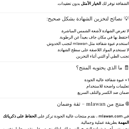
الشفافة توفر لك
الخيار الأمثل
بدون تعقيدات.
💡 نصائح لتخزين الشهادة بشكل صحيح:
لا تعرض الشهادة لأشعة الشمس المباشرة.
احتفظ بها في مكان جاف بعيداً عن الرطوبة.
استخدم عبوة شفافة مثل mlawan لتجنب الخدوش.
لا تستخدم المواد اللاصقة على سطح الشهادة.
تجنب الطي أو الثني أثناء التخزين.
🧾 ما الذي يحتويه المنتج؟
1 × عبوة شفافة عالية الجودة
تعليمات واضحة للاستخدام
ضمان ضد الكسر والتلف السريع
🌐 منتج من mlawan – ثقة وضمان
في
mlawan.com
، نقدم منتجات عالية الجودة تركز على
الحفاظ على ذكرياتك
المهمة
بطريقة عملية وجمالية.
نحن نفهم أهمية شهادة التخرج بالنسبة لك، لذلك نحرص على تقديم حلول تخزين