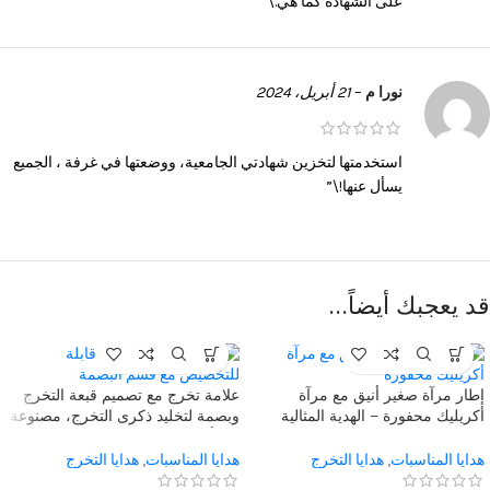
على الشهادة كما هي.\”
نورا م
–
21 أبريل، 2024
استخدمتها لتخزين شهادتي الجامعية، ووضعتها في غرفة ، الجميع
يسأل عنها!\”
قد يعجبك أيضاً…
إطار مرآة صغير أنيق مع مرآة
علامة تخرج مع تصميم قبعة التخرج
أكريليك محفورة – الهدية المثالية
وبصمة لتخليد ذكرى التخرج، مصنوعة
للاحتفال بالتخرج
من أكريليك شفاف عالي الجودة مع
اقتباس تحفيزي قابل للتخصيص –
هدايا المناسبات
,
هدايا التخرج
هدايا المناسبات
,
هدايا التخرج
أفضل هدية للخريجين