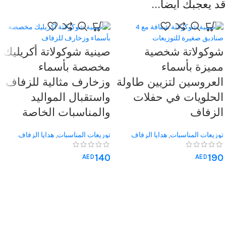
قد يعجبك أيضاً…
شوكولاتة شخصية
صينية شوكولاتة أكريليك
مميزة بأسماء
مخصصة بأسماء
العروسين لتزيين طاولة
وزخارف مثالية للزفاف
الحلويات في حفلات
واستقبال المواليد
الزفاف
والمناسبات الخاصة
توزيعات المناسبات
,
هدايا الزفاف
توزيعات المناسبات
,
هدايا الزفاف
140
190
AED
AED