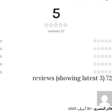
5
72 reviews
3
0
0
0
0
72 reviews (showing latest 3)
فائز المصري
–
30 أبريل، 2025