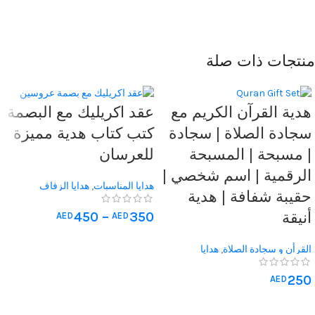
منتجات ذات صلة
هدية القرآن الكريم مع
عقد اكريليك مع البصمة
سجادة الصلاة | سجادة
كتب كتاب هدية مميزة
| مسبحة | المسبحة
للعرسان
الرقمية | اسم شخصي |
هدايا المناسبات
,
هدايا الزفاف
حقيبة شفافة | هدية
أنيقة
450
–
350
AED
AED
القرأن و سجادة الصلاة
,
هدايا
المناسبات
,
هدايا الحج والعمرة
,
هدايا
250
AED
الزفاف
,
هدية الذكرى السنوية