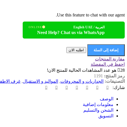
Use this feature to chat with our agent.
العربية / English UAE
ONLINE
Need Help? Chat us via WhatsApp
إضافة إلى السلة
اطلبه الان
مقارنة المنتجات
احفظ في المفضلة
28
هو عدد المشاهدات الحالية للمنتج الان!
رمز المنتج:
1191
التصنيفات:
الجداريات و المحروفات
,
المواليد و الاستقبال
,
غرف الاطف
شارك:
الوصف
معلومات إضافية
الشحن والتسليم
التسويق