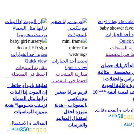
د أحد الخيارات
Quick 
نة المنتجات
 في المفضلة
تحديد أحد الخيارات
تحديد أحد الخيارات
Quick view
ء أكريليك حصان
Quick view
مقارنة المنتجات
 مخصصة – مثالية
مقارنة المنتجات
احفظ في المفضلة
راس والحفلات |
احفظ في المفضلة
ة وعالية الجودة
تعليقة باب او حائط ”
تضيف لمسة أنيقة *** 10
فريم مرايا صغير
إن البيوت إذا البنات
مع بلكسي
نزلنها مثل السماء
بالمعوذات – هدية
تزيـنت بنجـومها” هدية
اريات و المحروفات
,
مميزة لحفل
مميزة للمناسبات
–
50
AED
ريليك للحرف اليدوية
,
استقبال المواليد
اليد و الاستقبال
المواليد و الاستقبال
AED
والعرسان
–
350
AED