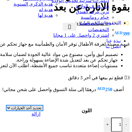
ديكورات منزلية لحديثي الولادة
هدية الذكرى السنوية
بقوة الاناره عن بعد
تزين غرف الولادة
هدية له
تزين غرف الفندق
هدية لها
خيام رومانسية
التخفيضات
الخصومات
(
0
تقيمات العملاء)
التخفيضات
AED
399
اشتري 2 واحصل على 1 مجانا
نبذة عنا
غيمة مضيئة لغرفة الأطفال توفر الأمان والطمأنينة مع جهاز تحكم عن ب
اتصل بنا
تصميم أنيق وآمن، مصنوع من مواد عالية الجودة لضمان سلامة 
جهاز تحكم عن بعد لتعديل شدة الإضاءة بسهولة وراحة.
مستويات إضاءة متعددة تناسب جميع الأنشطة، اطلب الآن لتعزي
3
قطع تم بيعها في أخر 3 دقائق
AED
أضف
250
درهمًا إلى سلة التسوق واحصل على شحن مجاني!
اللون
إزالة
+
-