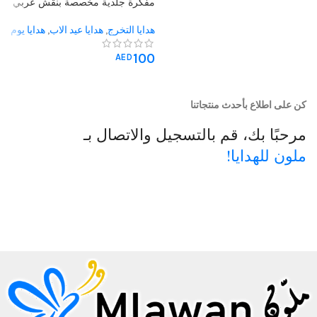
مفكرة جلدية مخصصة بنقش عربي
هدايا التخرج
,
هدايا عيد الاب
,
هدايا يوم
المعلم
,
هدية له
,
هدية لها
,
هدايا
100
المؤسسات
AED
كن على اطلاع بأحدث منتجاتنا
مرحبًا بك، قم بالتسجيل والاتصال بـ
ملون للهدايا!