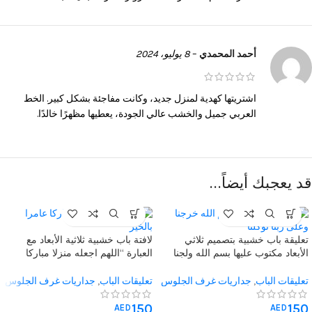
أحمد المحمدي
–
8 يوليو، 2024
اشتريتها كهدية لمنزل جديد، وكانت مفاجئة بشكل كبير. الخط
العربي جميل والخشب عالي الجودة، يعطيها مظهرًا خالدًا.
قد يعجبك أيضاً…
تعليقة باب خشبية بتصميم ثلاثي
لافتة باب خشبية ثلاثية الأبعاد مع
الأبعاد مكتوب عليها بسم الله ولجنا
العبارة “اللهم اجعله منزلا مباركا
وبسم الله خرجنا وعلى ربنا توكلنا مع
عامرا بالخير” وزينة الزهور – مثالية
زهور مضافة، هدية مثالية لمنزل جديد
للمنزل الجديد
تعليقات الباب
,
جداريات غرف الجلوس
تعليقات الباب
,
جداريات غرف الجلوس
أو كهدية ترحيبية مميزة
150
150
AED
AED