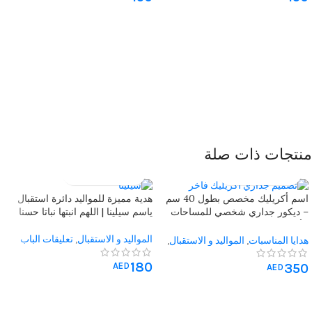
منتجات ذات صلة
اسم أكريليك مخصص بطول 40 سم
هدية مميزة للمواليد دائرة استقبال
– ديكور جداري شخصي للمساحات
ياسم سيلينا | اللهم انبتها نباتا حسنا
الأنيقة
المواليد و الاستقبال
,
تعليقات الباب
هدايا المناسبات
,
المواليد و الاستقبال
,
الجداريات و المحروفات
,
تعليقات
180
350
AED
الباب
,
جداريات غرف الجلوس
,
غرف
AED
الاطفال
,
هدايا متنوعة