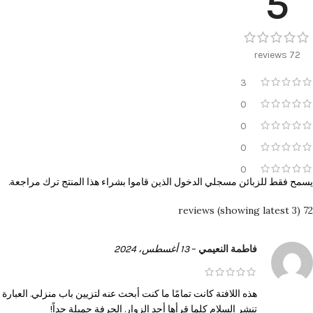
5
72 reviews
3
0
0
0
0
يسمح فقط للزبائن مسجلي الدخول الذين قاموا بشراء هذا المنتج ترك مراجعة.
72 reviews (showing latest 3)
فاطمة النعيمي
–
13 أغسطس، 2024
هذه اللافتة كانت تمامًا ما كنت أبحث عنه لتزيين باب منزلي. العبارة
تنشر السلام كلما قرأها أحد الزوار. الحرفة جميلة جداً!