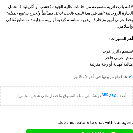
لافتة باب دائرية مصنوعة من خامات عالية الجودة (خشب أو أكريليك)، تحمل
العبارة الروحانية
“لقد بني هذا البيت بالحب ادخل مسالماً واخرج بدعوه جميله”
بخط عربي أنيق وزخارف زهرية. مناسبة كهدية أو زينة منزلية ذات طابع ثقافي
وإسلامي.
أهم المميزات:
تصميم دائري فريد
نقش عربي فاخر
مثالية كهدية أو زينة منزلية
4
قطع تم بيعها في أخر 3 دقائق
AED
أضف
250
درهمًا إلى سلة التسوق واحصل على شحن مجاني!
Use this feature to chat with our agent.