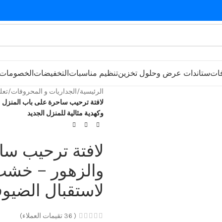
فات
ستاندات عرض وحلول تخزين
تنظيم مناسبات
التخفيضات
الخصومات
الرئيسية
/
الجداريات و المحروفات
/
تعل
لافتة ترحيب ساحرة على باب المنزل م
وكهدية مثالية للمنزل الجديد
لافتة ترحيب سا
والزهور – خشب 
لاستقبال الضيوف
(
36
تقيمات العملاء)