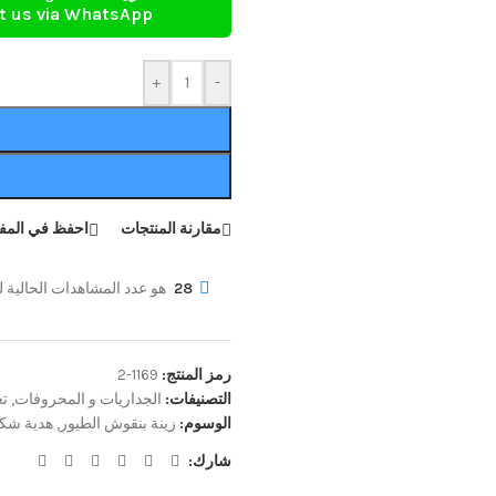
t us via WhatsApp
+
-
مقارنة المنتجات
احفظ في المف
28
هو عدد المشاهدات الحالية لل
رمز المنتج:
1169-2
التصنيفات:
الجداريات و المحروفات
,
تع
الوسوم:
زينة بنقوش الطيور
,
هدية شكل
شارك: