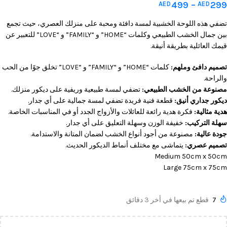
499
–
299
AED
AED
تضفي هذه اللوحة الخشبية لمسة دافئة ومحبة على منزلك العصري، حيث تجمع
بين جمال الخشب الطبيعي وكلمات “HOME” و “FAMILY” و “LOVE” للتعبير عن
قيمك العائلية بطريقة أنيقة.
تصميم دافئ وملهم:
كلمات “HOME” و “FAMILY” و “LOVE” تخلق جوًا من الحب
والراحة.
مصنوعة من الخشب الطبيعي:
تضفي لمسة طبيعية وريفية على ديكور منزلك.
ديكور جداري أنيق:
قطعة فنية فريدة تضفي لمسة جمالية على أي جدار.
هدية مثالية:
فكرة هدية رائعة للعائلات والأزواج الجدد أو في المناسبات الخاصة.
سهلة التركيب:
خفيفة الوزن وسهلة التعليق على أي جدار.
جودة عالية:
مصنوعة من أجود أنواع الخشب لضمان المتانة والاستدامة.
تصميم عصري:
يتماشى مع مختلف أنماط الديكور الحديث.
Medium 50cm x 50cm
Large 75cm x 75cm
7
قطع تم بيعها في أخر 3 دقائق