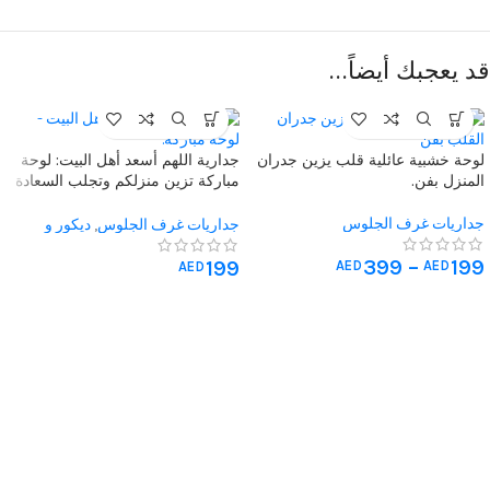
قد يعجبك أيضاً…
لوحة خشبية عائلية قلب يزين جدران
جدارية اللهم أسعد أهل البيت: لوحة
المنزل بفن.
مباركة تزين منزلكم وتجلب السعادة
للزائرين
جداريات غرف الجلوس
جداريات غرف الجلوس
,
ديكور و
جداريات اسلامية
399
–
199
199
AED
AED
AED