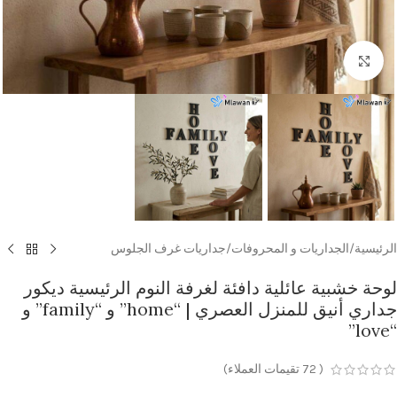
Click to enlarge
الرئيسية
/
الجداريات و المحروفات
/
جداريات غرف الجلوس
لوحة خشبية عائلية دافئة لغرفة النوم الرئيسية ديكور
جداري أنيق للمنزل العصري | “home” و “family” و
“love”
(
72
تقيمات العملاء)