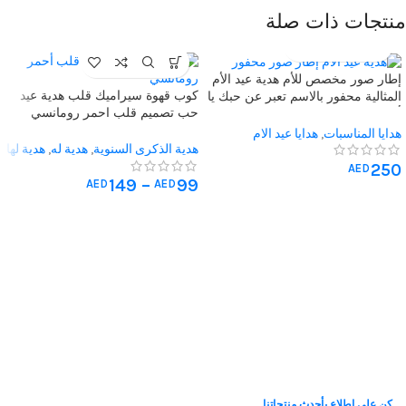
منتجات ذات صلة
إطار صور مخصص للأم هدية عيد الأم
كوب قهوة سيراميك قلب هدية عيد
المثالية محفور بالاسم تعبر عن حبك يا
حب تصميم قلب احمر رومانسي
أمي
فريد
هدايا المناسبات
,
هدايا عيد الام
هدية الذكرى السنوية
,
هدية له
,
هدية لها
250
AED
149
–
99
AED
AED
كن على اطلاع بأحدث منتجاتنا