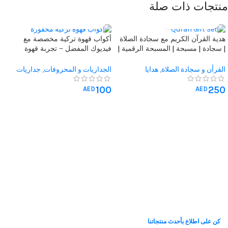
منتجات ذات صلة
هدية القرآن الكريم مع سجادة الصلاة
أكواب قهوة تركية مخصصة مع
| سجادة | مسبحة | المسبحة الرقمية |
فيديوك المفضل – تجربة قهوة
اسم شخصي | حقيبة شفافة | هدية
شخصية
أنيقة
القرأن و سجادة الصلاة
,
هدايا
الجداريات و المحروفات
,
جداريات
المناسبات
,
هدايا الحج والعمرة
,
هدايا
القهوه
,
هدايا المناسبات
,
هدايا التخرج
,
100
250
الزفاف
,
هدية الذكرى السنوية
هدايا الزفاف
,
هدايا عيد الاب
,
هدايا عيد
AED
AED
الام
,
هدايا عيد الميلاد
,
هدايا يوم المعلم
,
هدية الذكرى السنوية
,
هدية له
,
هدية
لها
,
هدايا المؤسسات
كن على اطلاع بأحدث منتجاتنا