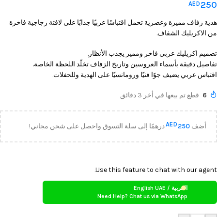
250
AED
هدية زفاف مميزة وعصرية تحمل اقتباسًا عربيًا جذابًا على لافتة زجاجية فاخرة
من الاكريليك الشفاف.
تصميم اكريليك عربي فاخر ومميز يجذب الأنظار.
تفاصيل دقيقة بأسماء العروسين وتاريخ الزفاف تخلّد اللحظة الخاصة.
اقتباس عربي يضيف جوًا فنيًا ورومانسيًا على الهدية وللحفلات.
6
قطع تم بيعها في أخر 3 دقائق
AED
أضف
250
درهمًا إلى سلة التسوق واحصل على شحن مجاني!
Use this feature to chat with our agent.
العربية / English UAE
Need Help? Chat us via WhatsApp