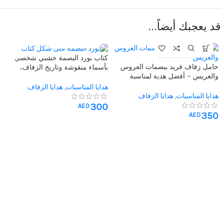
قد يعجبك أيضاً…
كتاب بورد البصمة خشبي شخصي
حامل زفاف فريد ببصمات العروس
بأسماء منقوشة وتاريخ الزفاف،
والعريس – أفضل هدية لمناسبة
صفحات مرنة لبصمات الأصابع – هدية
الزواج على شكل صدفة، قابل
فريدة لمناسبات الزفاف
هدايا المناسبات
,
هدايا الزفاف
للتخصيص بالأسماء والتاريخ
هدايا المناسبات
,
هدايا الزفاف
والاقتباسات بالعربية أو الإنجليزية
300
AED
350
AED