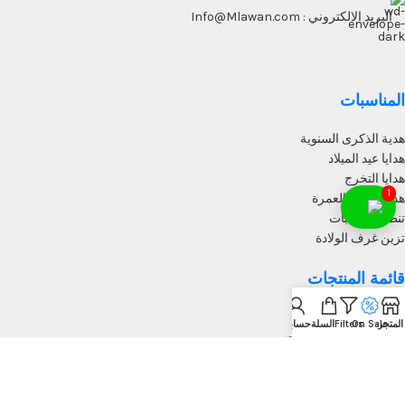
البريد الالكتروني : Info@Mlawan.com
المناسبات
هدية الذكرى السنوية
هدايا عيد الميلاد
هدايا التخرج
1
هدايا الحج والعمرة
تنظيم مناسبات
تزين غرف الولادة
قائمة المنتجات
سجادة باب
المتجر
On Sale
Filters
السلة
حسابي
الجداريات و المحروفات
جداريات القهوه
جداريات المطبخ
جداريات غرف الجلوس