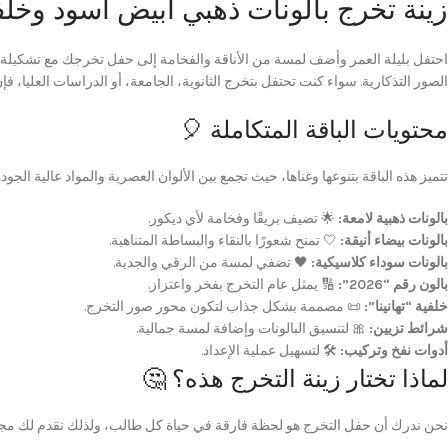
زينة تخرج بالونات ذهبي أبيض أسود وخلفية ته
الصور التذكارية. سواء كنت تحتفل بتخرج الثانوية، الجامعة، أو الدراسات العليا، فإ
محتويات الباقة المتكاملة 🎈
تتميز هذه الباقة بتنوعها وغناها، حيث تجمع بين الألوان العصرية والمواد عالية الجودة ل
بالونات ذهبية لامعة:
🌟 تضيف بريقًا وفخامة لأي ديكور.
بالونات بيضاء أنيقة:
🤍 تمنح شعورًا بالنقاء والبساطة المتناهية.
بالونات سوداء كلاسيكية:
🖤 تضفي لمسة من الرقي والجدية.
بالون رقم “2026”:
🔢 يمثل عام التخرج بفخر واعتزاز.
خلفية “تهانينا”:
📜 مصممة بشكل جذاب لتكون محور صور التخرج.
شرائط تزيين:
🎀 لتنسيق البالونات وإضافة لمسة جمالية.
أدوات نفخ وتركيب:
🛠️ لتسهيل عملية الإعداد.
لماذا تختار زينة التخرج هذه؟ 🤔
نحن ندرك أن حفل التخرج هو لحظة فارقة في حياة كل طالب، ولذلك نقدم لك مجموعة