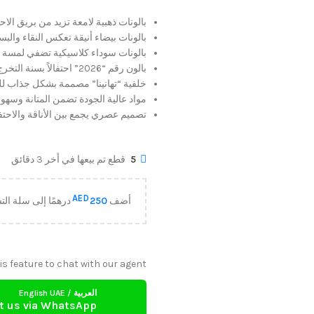
بالونات ذهبية لامعة تزيد من بريق الاحت
بالونات بيضاء أنيقة تعكس النقاء والبس
بالونات سوداء كلاسيكية تضفي لمسة 
بالون رقم “2026” احتفالاً بسنة التخرج.
خلفية “تهانينا” مصممة بشكل جذاب لل
مواد عالية الجودة تضمن المتانة وسهول
تصميم عصري يجمع بين الأناقة والاحتفا
5
قطع تم بيعها في أخر 3 دقائق
AED
أضف
250
درهمًا إلى سلة ا
is feature to chat with our agent.
العربية / English UAE
t us via WhatsApp