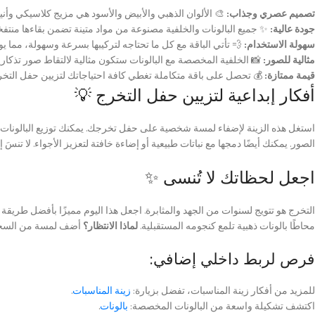
تصميم عصري وجذاب:
🎨 الألوان الذهبي والأبيض والأسود هي مزيج كلاسيكي وأنيق ي
جودة عالية:
✨ جميع البالونات والخلفية مصنوعة من مواد متينة تضمن بقاءها منتفخ
سهولة الاستخدام:
💨 تأتي الباقة مع كل ما تحتاجه لتركيبها بسرعة وسهولة، مما 
مثالية للصور:
📸 الخلفية المخصصة مع البالونات ستكون مثالية لالتقاط صور تذكارية 
قيمة ممتازة:
💰 تحصل على باقة متكاملة تغطي كافة احتياجاتك لتزيين حفل التخرج
أفكار إبداعية لتزيين حفل التخرج 💡
استغل هذه الزينة لإضفاء لمسة شخصية على حفل تخرجك. يمكنك توزيع البالونات 
الصور. يمكنك أيضًا دمجها مع نباتات طبيعية أو إضاءة خافتة لتعزيز الأجواء. لا 
اجعل لحظاتك لا تُنسى ✨
التخرج هو تتويج لسنوات من الجهد والمثابرة. اجعل هذا اليوم مميزًا بأفضل طريقة 
محاطًا بالونات ذهبية تلمع كنجومه المستقبلية.
لماذا الانتظار؟
أضف لمسة من السحر وا
فرص لربط داخلي إضافي:
للمزيد من أفكار زينة المناسبات، تفضل بزيارة:
زينة المناسبات
.
اكتشف تشكيلة واسعة من البالونات المخصصة:
بالونات
.