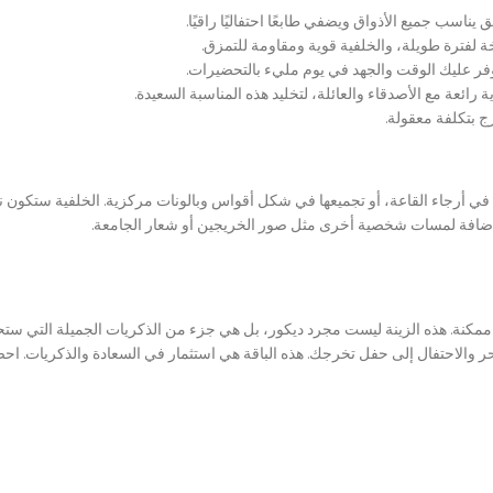
ناسب جميع الأذواق ويضفي طابعًا احتفاليًا راقيًا.
ة لفترة طويلة، والخلفية قوية ومقاومة للتمزق.
يوفر عليك الوقت والجهد في يوم مليء بالتحضيرات.
رائعة مع الأصدقاء والعائلة، لتخليد هذه المناسبة السعيدة.
 بتكلفة معقولة.
في أرجاء القاعة، أو تجميعها في شكل أقواس وبالونات مركزية. الخلفية ستكون
تنسَ إضافة لمسات شخصية أخرى مثل صور الخريجين أو شعار الجامعة.
ممكنة. هذه الزينة ليست مجرد ديكور، بل هي جزء من الذكريات الجميلة التي ستحتفظ
لاحتفال إلى حفل تخرجك. هذه الباقة هي استثمار في السعادة والذكريات. احصل ع