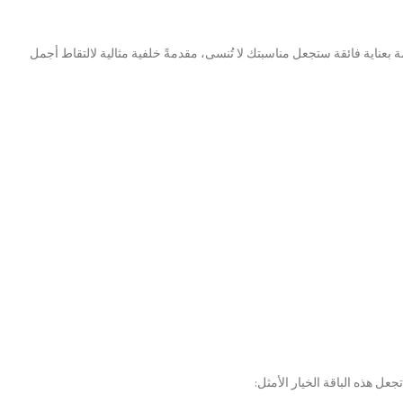
حفل تخرجك مع تشكيلة زينة التخرج بالونات ذهبي أبيض أسود وخلفية تهانينا 2026. هذه المجموعة المصممة بعناية فائقة ستجعل مناسبتك لا تُنسى، مقدمةً خلفية مثالية لالتقاط أجمل
ل هذه الباقة الخيار الأمثل: