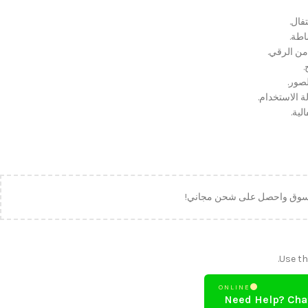
فال.
اطة.
من الرقي.
صور.
ة الاستخدام.
لية.
لتسوق واحصل على شحن مجاني!
Use th
ONLINE
Need Help? Cha