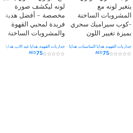
يتغير لونه مع
لونه ليكشف صورة
المشروبات الساخنة
مخصصة – أفضل هدية
-كوب سيراميك سحري
فريدة لمحبي القهوة
بميزة تغيير اللون
والمشروبات الساخنة
جداريات القهوه
,
هدايا المناسبات
,
هدايا
جداريات القهوه
,
هدايا عيد الاب
,
هدايا
75
75
AED
AED
عيد الاب
,
هدايا عيد الميلاد
,
هدايا يوم
يوم المعلم
,
هدية الذكرى السنوية
,
هدية
المعلم
,
هدية له
,
هدية لها
له
,
هدية لها