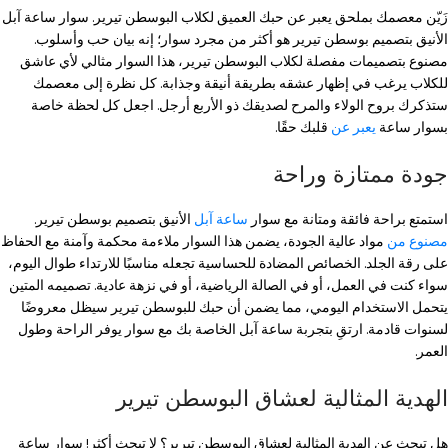
زَيّن معصمك بملحق يعبر عن حبك العميق لكلاب البوسطن تيرير. سوار ساعة آبل
الأنيق بتصميم بوسطن تيرير هو أكثر من مجرد سوار؛ إنه بيان حب وأسلوب.
مصنوع بتصميمات مفصلة لكلاب البوسطن تيرير، هذا السوار مثالي لأي عاشق
للكلاب يرغب في إظهار عشقه بطريقة أنيقة وجذابة. كل نظرة إلى معصمك
ستذكرك بروح الولاء والمرح لصديقك ذو الأربع أرجل. اجعل كل لحظة خاصة
بسوار ساعة
يعبر عن
قلبك حقًا.
جودة ممتازة وراحة
استمتع براحة فائقة ومتانة مع سوار
ساعة آبل
الأنيق بتصميم بوسطن تيرير.
مصنوع من
مواد عالية الجودة، يضمن هذا السوار ملاءمة محكمة وآمنة مع الحفاظ
على رقة الجلد. الخصائص المضادة للحساسية تجعله مناسبًا للارتداء طوال اليوم،
سواء كنت في العمل، أو في الصالة الرياضية، أو في نزهة عادية. تصميمه المتين
يتحمل الاستخدام اليومي، مما يضمن أن حبك للبوسطن تيرير سيظل معروضًا
لسنوات قادمة. ارتقِ بتجربة ساعة آبل الخاصة بك مع سوار يوفر الراحة وطول
العمر.
الهدية المثالية لعشاق البوسطن تيرير
هل تبحث عن الهدية المثالية لعشاق البوسطن تيرير؟ لا تبحث أكثر! سوار ساعة